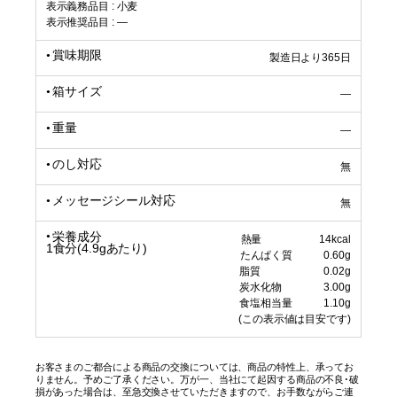
表示義務品目 : 小麦
表示推奨品目 : ―
賞味期限
製造日より365日
箱サイズ
―
重量
―
のし対応
無
メッセージシール対応
無
栄養成分
熱量 14kcal
1食分(4.9gあたり)
たんぱく質 0.60g
脂質 0.02g
炭水化物 3.00g
食塩相当量 1.10g
(この表示値は目安です)
お客さまのご都合による商品の交換については、商品の特性上、承ってお
りません。予めご了承ください。万が一、当社にて起因する商品の不良･破
損があった場合は、至急交換させていただきますので、お手数ながらご連