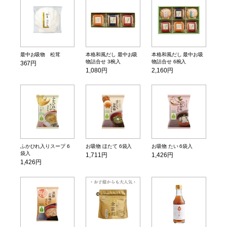
最中お吸物 松茸
本格和風だし 最中お吸
本格和風だし 最中お吸
物詰合せ 3椀入
物詰合せ 6椀入
367円
1,080円
2,160円
ふかひれ入りスープ 6
お吸物 ほたて 6袋入
お吸物 たい 6袋入
袋入
1,711円
1,426円
1,426円