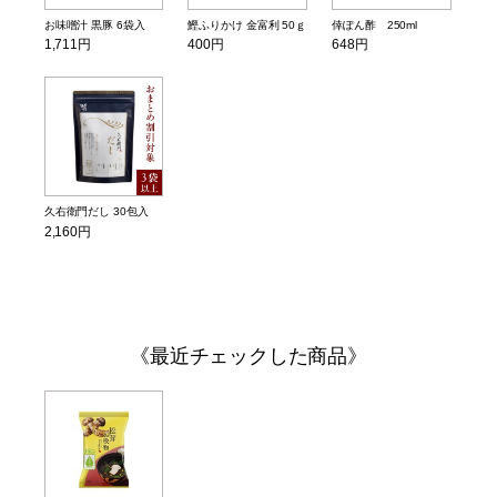
お味噌汁 黒豚 6袋入
鰹ふりかけ 金富利 50ｇ
倖ぽん酢 250ml
1,711円
400円
648円
久右衛門だし 30包入
2,160円
最近チェックした商品