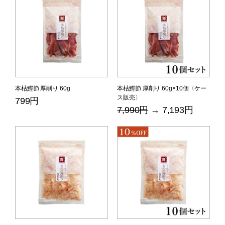
本枯鰹節 厚削り 60g
本枯鰹節 厚削り 60g×10個〈ケー
ス販売〉
799円
7,990円
→ 7,193円