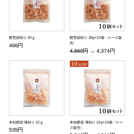
鰹荒節削り 30ｇ
鰹荒節削り 30g×10個〈ケース販
売〉
486円
4,860円
→ 4,374円
本枯鰹節 薄削り 32ｇ
本枯鰹節 薄削り 32g×10個〈ケー
ス販売〉
535円