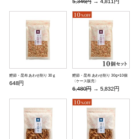
5,346円
→ 4,811円
鰹節・昆布 あわせ削り 30ｇ
鰹節・昆布 あわせ削り 30g×10個
〈ケース販売〉
648円
6,480円
→ 5,832円