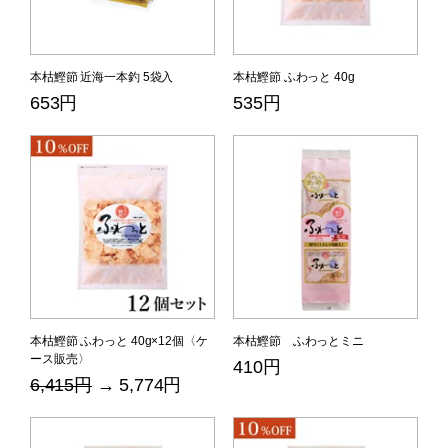
本枯鰹節 近海一本釣 5袋入
本枯鰹節 ふわっと 40g
653円
535円
本枯鰹節 ふわっと 40g×12個〈ケ
本枯鰹節 ふわっとミニ
ース販売〉
410円
6,415円
→ 5,774円