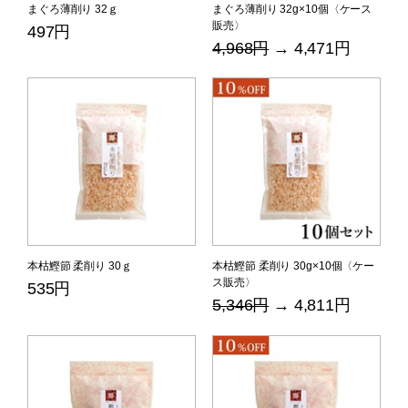
まぐろ薄削り 32ｇ
まぐろ薄削り 32g×10個〈ケース
販売〉
497円
4,968円
→ 4,471円
本枯鰹節 柔削り 30ｇ
本枯鰹節 柔削り 30g×10個〈ケー
ス販売〉
535円
5,346円
→ 4,811円