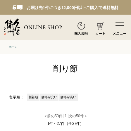
お届け先1件につき12,000円以上ご購入で送料無料
カート
メニュー
購入履歴
ホーム
削り節
表示順：
新着順
価格が安い
価格が高い
＜前の50件
|
1
|
次の50件＞
1件～27件（全27件）