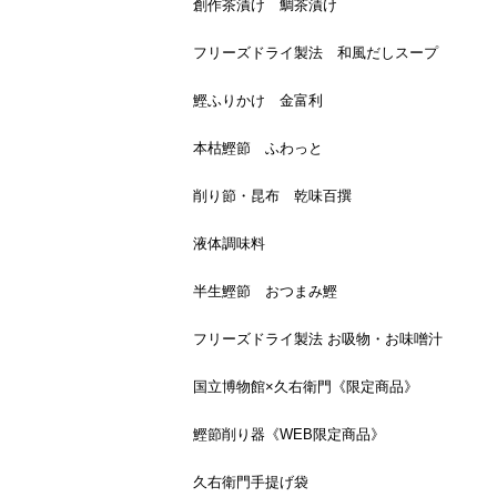
創作茶漬け 鯛茶漬け
フリーズドライ製法 和風だしスープ
鰹ふりかけ 金富利
本枯鰹節 ふわっと
削り節・昆布 乾味百撰
液体調味料
半生鰹節 おつまみ鰹
フリーズドライ製法 お吸物・お味噌汁
国立博物館×久右衛門《限定商品》
鰹節削り器《WEB限定商品》
久右衛門手提げ袋