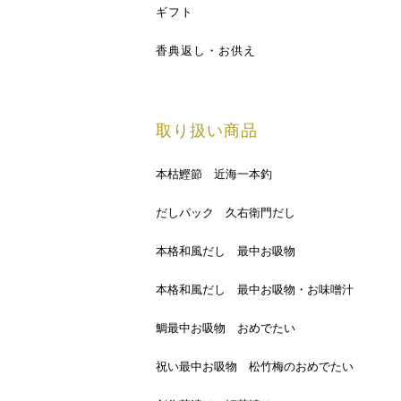
ギフト
香典返し・お供え
取り扱い商品
本枯鰹節 近海一本釣
だしパック 久右衛門だし
本格和風だし 最中お吸物
本格和風だし 最中お吸物・お味噌汁
鯛最中お吸物 おめでたい
祝い最中お吸物 松竹梅のおめでたい