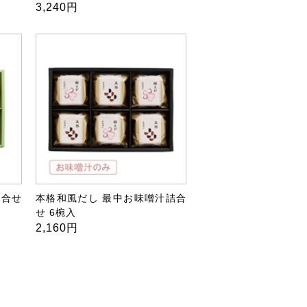
3,240円
詰合せ
本格和風だし 最中お味噌汁詰合
せ 6椀入
2,160円