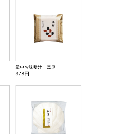
最中お味噌汁 黒豚
378円