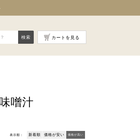
料
検索
カートを見る
味噌汁
新着順
価格が安い
表示順：
価格が高い