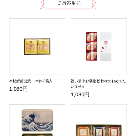
本枯鰹節 近海一本釣 8袋入
祝い最中お吸物 松竹梅のおめでた
い 3椀入
1,080円
1,080円