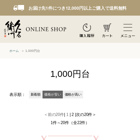
お届け先1件につき12,000円以上ご購入で送料無料
カート
メニュー
購入履歴
ホーム
1,000円台
1,000円台
表示順：
新着順
価格が安い
価格が高い
＜前の20件
|
1
|
2
|
次の20件＞
1件～20件（全22件）