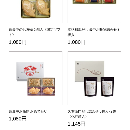
鯛最中のお吸物２椀入《限定ギフ
本格和風だし 最中お吸物詰合せ 3
ト》
椀入
1,080円
1,080円
鯛最中お吸物 おめでたい
久右衛門だし詰合せ 5包入×2袋
〈化粧箱入〉
1,080円
1,145円