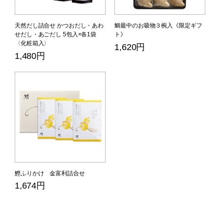
天然だし詰合せ かつおだし・あわ
鯛最中のお吸物３椀入《限定ギフ
せだし・あごだし 5包入×各1袋
ト》
〈化粧箱入〉
1,620円
1,480円
鰹ふりかけ 金富利詰合せ
1,674円