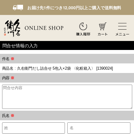
お届け先1件につき12,000円以上ご購入で送料無料
カート
メニュー
購入履歴
問合せ情報の入力
件名
※
商品名 : 久右衛門だし詰合せ 5包入×2袋 〈化粧箱入〉 [1390024]
内容
※
氏名
※