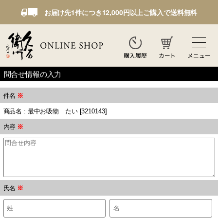
お届け先1件につき12,000円以上ご購入で送料無料
カート
メニュー
購入履歴
問合せ情報の入力
件名
※
商品名 : 最中お吸物 たい [3210143]
内容
※
氏名
※