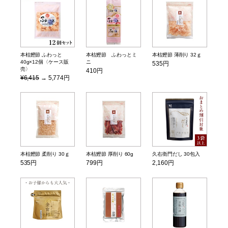
本枯鰹節 ふわっと
本枯鰹節 ふわっとミ
本枯鰹節 薄削り 32ｇ
40g×12個〈ケース販
ニ
535円
売〉
410円
¥6,415
→ 5,774円
本枯鰹節 柔削り 30ｇ
本枯鰹節 厚削り 60g
久右衛門だし 30包入
535円
799円
2,160円