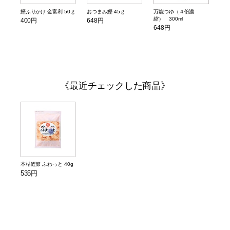
鰹ふりかけ 金富利 50ｇ
おつまみ鰹 45ｇ
万能つゆ（４倍濃
縮） 300ml
400円
648円
648円
最近チェックした商品
本枯鰹節 ふわっと 40g
535円