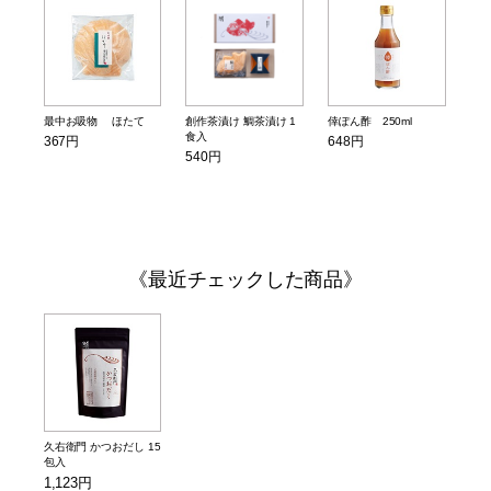
最中お吸物 ほたて
創作茶漬け 鯛茶漬け 1
倖ぽん酢 250ml
食入
367円
648円
540円
最近チェックした商品
久右衛門 かつおだし 15
包入
1,123円