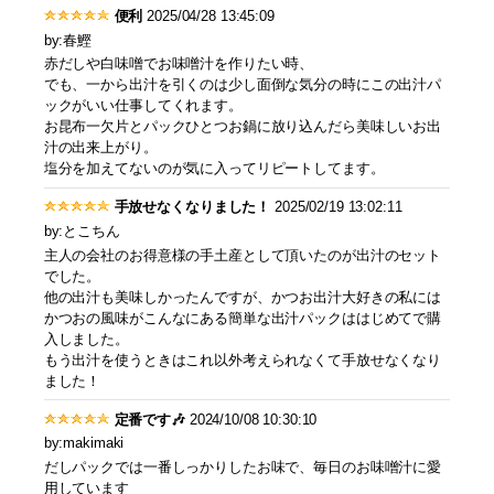
便利
2025/04/28 13:45:09
by:春鰹
赤だしや白味噌でお味噌汁を作りたい時、
でも、一から出汁を引くのは少し面倒な気分の時にこの出汁パ
ックがいい仕事してくれます。
お昆布一欠片とパックひとつお鍋に放り込んだら美味しいお出
汁の出来上がり。
塩分を加えてないのが気に入ってリピートしてます。
手放せなくなりました！
2025/02/19 13:02:11
by:とこちん
主人の会社のお得意様の手土産として頂いたのが出汁のセット
でした。
他の出汁も美味しかったんですが、かつお出汁大好きの私には
かつおの風味がこんなにある簡単な出汁パックははじめてで購
入しました。
もう出汁を使うときはこれ以外考えられなくて手放せなくなり
ました！
定番です🎶
2024/10/08 10:30:10
by:makimaki
だしパックでは一番しっかりしたお味で、毎日のお味噌汁に愛
用しています