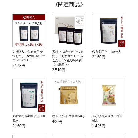
関連商品
定期購入：久右衛門か
天然だし詰合せ かつお
久右衛門だし 30包入
つおだし 15包×2袋コー
だし・あわせだし・あ
2,160円
ス（3%OFF）
ごだし 15包入×各1袋
〈化粧箱入〉
2,178円
3,510円
久右衛門<減塩>だし 30
鰹ふりかけ 金富利 50ｇ
ふかひれ入りスープ 6
包入
袋入
400円
2,160円
1,426円