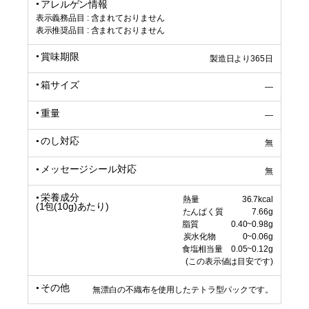
アレルゲン情報
表示義務品目 : 含まれておりません
表示推奨品目 : 含まれておりません
賞味期限
製造日より365日
箱サイズ
―
重量
―
のし対応
無
メッセージシール対応
無
栄養成分
熱量 36.7kcal
(1包(10g)あたり)
たんぱく質 7.66g
脂質 0.40~0.98g
炭水化物 0~0.06g
食塩相当量 0.05~0.12g
(この表示値は目安です)
その他
無漂白の不織布を使用したテトラ型パックです。