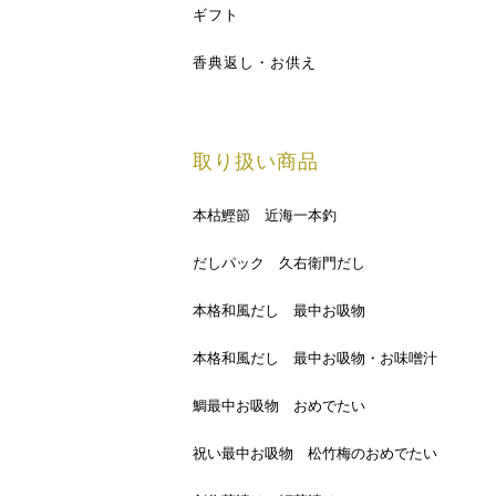
ギフト
香典返し・お供え
取り扱い商品
本枯鰹節 近海一本釣
だしパック 久右衛門だし
本格和風だし 最中お吸物
本格和風だし 最中お吸物・お味噌汁
鯛最中お吸物 おめでたい
祝い最中お吸物 松竹梅のおめでたい