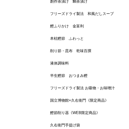
創作茶漬け 鯛茶漬け
フリーズドライ製法 和風だしスープ
鰹ふりかけ 金富利
本枯鰹節 ふわっと
削り節・昆布 乾味百撰
液体調味料
半生鰹節 おつまみ鰹
フリーズドライ製法 お吸物・お味噌汁
国立博物館×久右衛門《限定商品》
鰹節削り器《WEB限定商品》
久右衛門手提げ袋