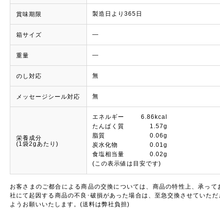
製造日より365日
賞味期限
―
箱サイズ
―
重量
無
のし対応
無
メッセージシール対応
エネルギー 6.86kcal
たんぱく質 1.57g
脂質 0.06g
栄養成分
(1袋2gあたり)
炭水化物 0.01g
食塩相当量 0.02g
(この表示値は目安です)
お客さまのご都合による商品の交換については、商品の特性上、承って
社にて起因する商品の不良･破損があった場合は、至急交換させていただ
ようお願いいたします。(送料は弊社負担)