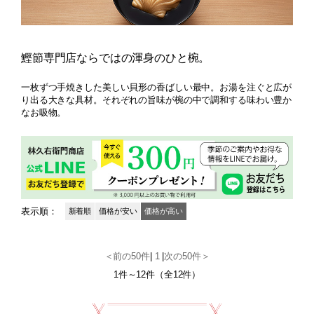
鰹節専門店ならではの渾身のひと椀。
一枚ずつ手焼きした美しい貝形の香ばしい最中。お湯を注ぐと広が
り出る大きな具材。それぞれの旨味が椀の中で調和する味わい豊か
なお吸物。
表示順：
新着順
価格が安い
価格が高い
＜前の50件
|
1
|
次の50件＞
1件～12件（全12件）