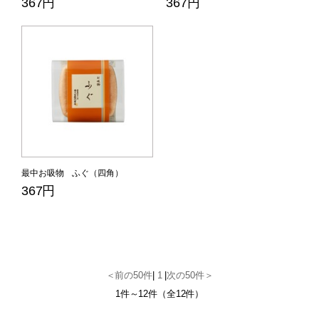
367円
367円
最中お吸物 ふぐ（四角）
367円
＜前の50件
|
1
|
次の50件＞
1件～12件（全12件）