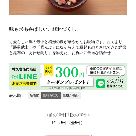
味も形も喜ばしい、縁起づくし。
可愛らしい鯛の最中と梅形の麩が華やかなお吸物です。古くより
「勝男武士」や「喜んぶ」になぞらえて縁起ものとされてきた鰹節
と昆布の「あわせ削り」を添えた、お祝いに最適な詰合せ
表示順：
新着順
価格が安い
価格が高い
＜前の10件
|
1
|
次の10件＞
1件～5件（全5件）