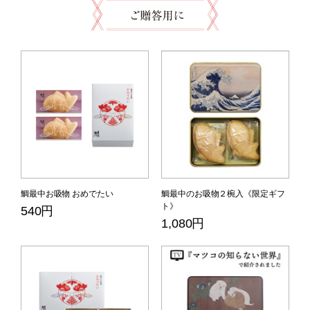
鯛最中お吸物 おめでたい
鯛最中のお吸物２椀入《限定ギフ
ト》
540円
1,080円