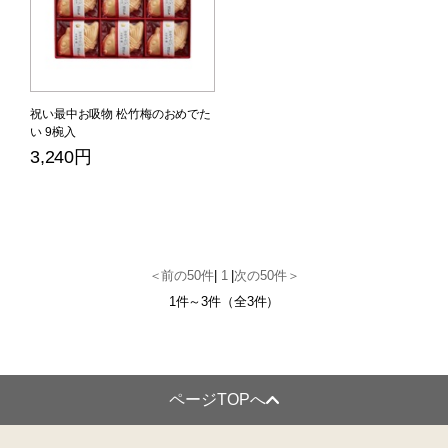
祝い最中お吸物 松竹梅のおめでた
い 9椀入
3,240円
＜前の50件
|
1
|
次の50件＞
1件～3件（全3件）
ページTOPへ