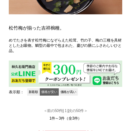
松竹梅が揃った吉祥椀種。
めでたさを表す松竹梅になぞらえた松茸、竹の子、梅の三種を具材
としたお吸物。鯛型の最中で包まれた、慶びの膳にふさわしいひと
品。
表示順：
新着順
価格が安い
価格が高い
＜前の50件
|
1
|
次の50件＞
1件～3件（全3件）