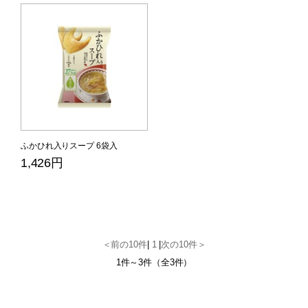
ふかひれ入りスープ 6袋入
1,426円
＜前の10件
|
1
|
次の10件＞
1件～3件（全3件）