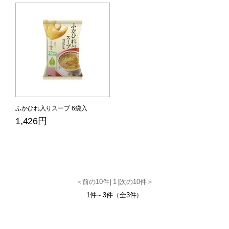
ふかひれ入りスープ 6袋入
1,426円
＜前の10件
|
1
|
次の10件＞
1件～3件（全3件）