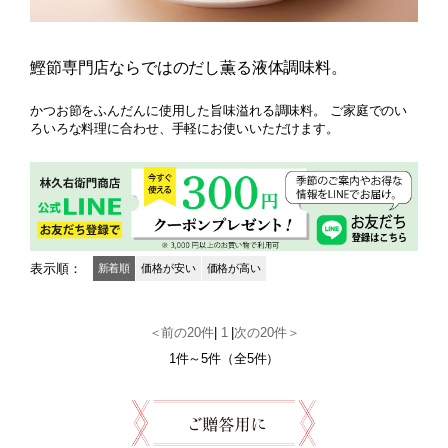
鰹節専門店ならではのだし薫る液体調味料。
かつお節をふんだんに使用した旨味溢れる調味料。 ご家庭でのい
ろいろな料理に合わせ、手軽にお使いいただけます。
表示順：
新着順
価格が安い
価格が高い
＜前の20件
|
1
|
次の20件＞
1件～5件（全5件）