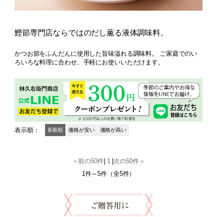
鰹節専門店ならではのだし薫る液体調味料。
かつお節をふんだんに使用した旨味溢れる調味料。 ご家庭でのい
ろいろな料理に合わせ、手軽にお使いいただけます。
表示順：
新着順
価格が安い
価格が高い
＜前の50件
|
1
|
次の50件＞
1件～5件（全5件）