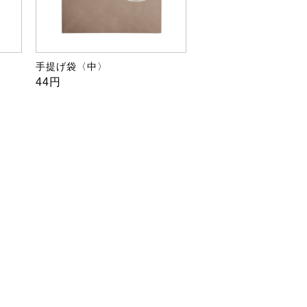
手提げ袋〈中〉
44円