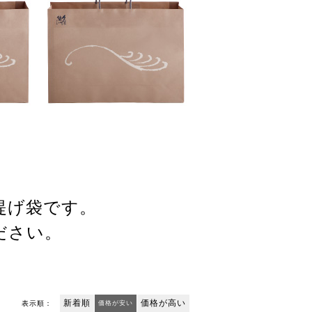
提げ袋です。
ださい。
新着順
価格が高い
表示順：
価格が安い