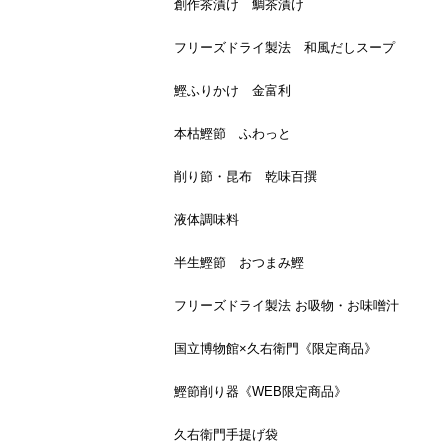
創作茶漬け 鯛茶漬け
フリーズドライ製法 和風だしスープ
鰹ふりかけ 金富利
本枯鰹節 ふわっと
削り節・昆布 乾味百撰
液体調味料
半生鰹節 おつまみ鰹
フリーズドライ製法 お吸物・お味噌汁
国立博物館×久右衛門《限定商品》
鰹節削り器《WEB限定商品》
久右衛門手提げ袋