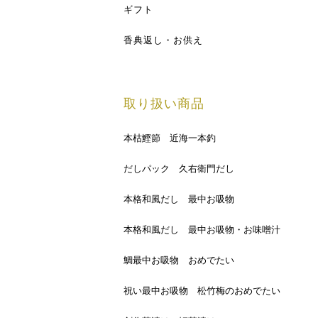
ギフト
香典返し・お供え
取り扱い商品
本枯鰹節 近海一本釣
だしパック 久右衛門だし
本格和風だし 最中お吸物
本格和風だし 最中お吸物・お味噌汁
鯛最中お吸物 おめでたい
祝い最中お吸物 松竹梅のおめでたい