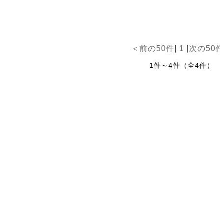
＜前の50件
|
1
|
次の50
1件～4件（全4件）