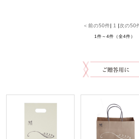
＜前の50件
|
1
|
次の50
1件～4件（全4件）