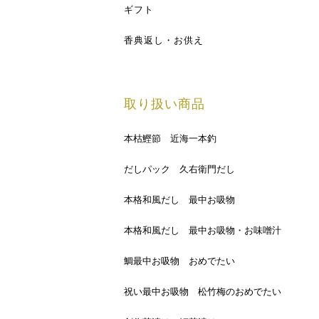
ギフト
香典返し・お供え
取り扱い商品
本枯鰹節 近海一本釣
だしパック 久右衛門だし
本格和風だし 最中お吸物
本格和風だし 最中お吸物・お味噌汁
鯛最中お吸物 おめでたい
祝い最中お吸物 松竹梅のおめでたい