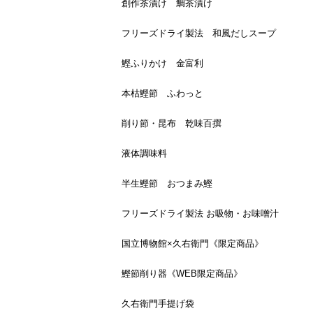
創作茶漬け 鯛茶漬け
フリーズドライ製法 和風だしスープ
鰹ふりかけ 金富利
本枯鰹節 ふわっと
削り節・昆布 乾味百撰
液体調味料
半生鰹節 おつまみ鰹
フリーズドライ製法 お吸物・お味噌汁
国立博物館×久右衛門《限定商品》
鰹節削り器《WEB限定商品》
久右衛門手提げ袋