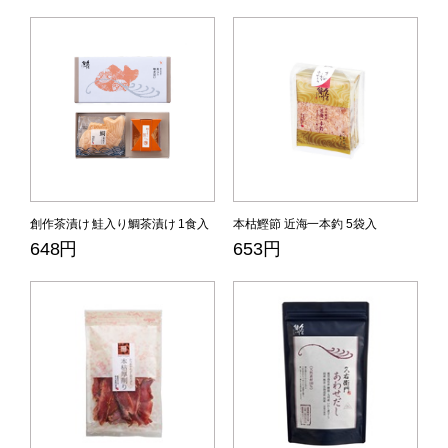
創作茶漬け 鮭入り鯛茶漬け 1食入
本枯鰹節 近海一本釣 5袋入
648円
653円