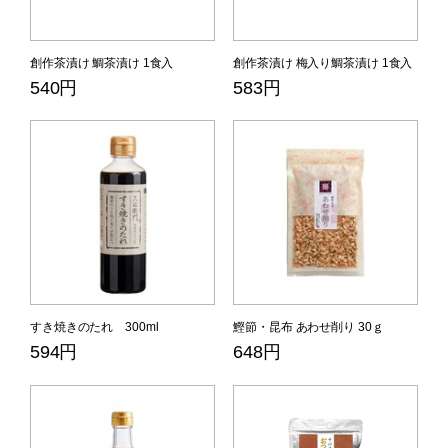
創作茶漬け 鯛茶漬け 1食入
創作茶漬け 梅入り鯛茶漬け 1食入
540円
583円
すき焼きのたれ 300ml
鰹節・昆布 あわせ削り 30ｇ
594円
648円