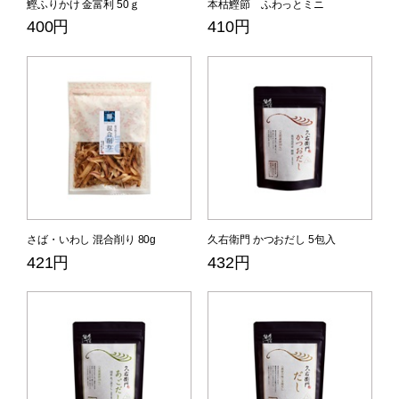
鰹ふりかけ 金富利 50ｇ
本枯鰹節 ふわっとミニ
400円
410円
さば・いわし 混合削り 80g
久右衛門 かつおだし 5包入
421円
432円