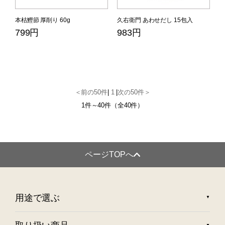
本枯鰹節 厚削り 60g
久右衛門 あわせだし 15包入
799円
983円
＜前の50件
|
1
|
次の50件＞
1件～40件（全40件）
ページTOPへ
用途で選ぶ