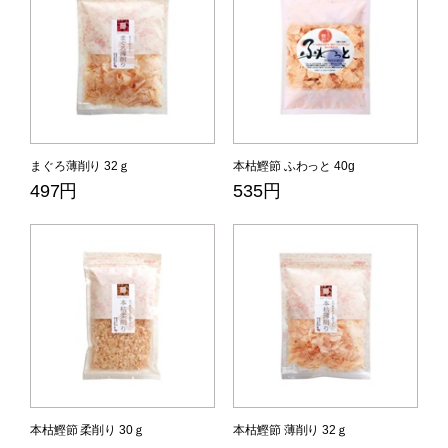
まぐろ薄削り 32ｇ
本枯鰹節 ふわっと 40g
497円
535円
本枯鰹節 柔削り 30ｇ
本枯鰹節 薄削り 32ｇ