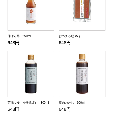
倖ぽん酢 250ml
おつまみ鰹 45ｇ
648円
648円
万能つゆ（４倍濃縮） 300ml
焼肉のたれ 300ml
648円
648円