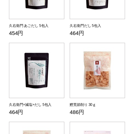
久右衛門 あごだし 5包入
久右衛門だし 5包入
454円
464円
久右衛門<減塩>だし 5包入
鰹荒節削り 30ｇ
464円
486円