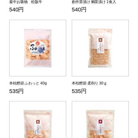
最中お吸物 松阪牛
創作茶漬け 鯛茶漬け 1食入
540円
540円
本枯鰹節 ふわっと 40g
本枯鰹節 柔削り 30ｇ
535円
535円