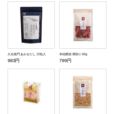
久右衛門 あわせだし 15包入
本枯鰹節 厚削り 60g
983円
799円