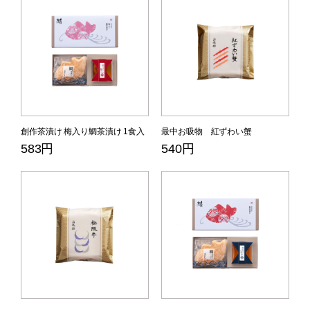
創作茶漬け 梅入り鯛茶漬け 1食入
最中お吸物 紅ずわい蟹
583円
540円