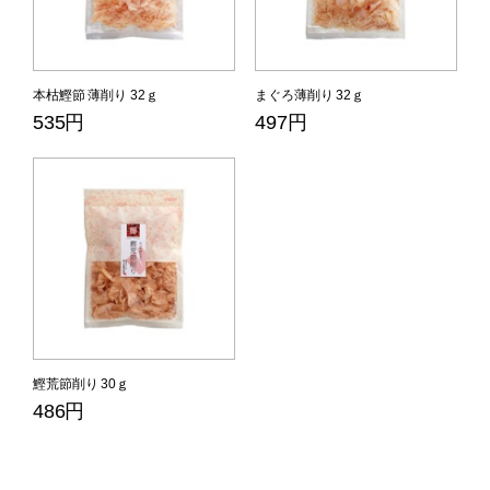
本枯鰹節 薄削り 32ｇ
まぐろ薄削り 32ｇ
535円
497円
鰹荒節削り 30ｇ
486円