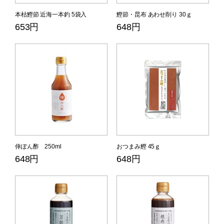
本枯鰹節 近海一本釣 5袋入
鰹節・昆布 あわせ削り 30ｇ
653円
648円
倖ぽん酢 250ml
おつまみ鰹 45ｇ
648円
648円