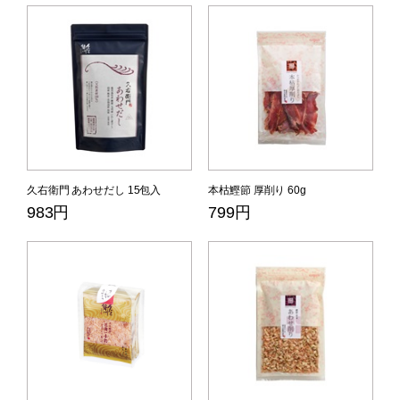
久右衛門 あわせだし 15包入
本枯鰹節 厚削り 60g
983円
799円