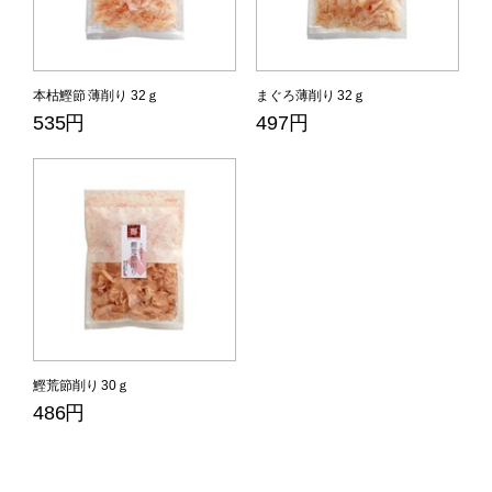
本枯鰹節 薄削り 32ｇ
まぐろ薄削り 32ｇ
535円
497円
鰹荒節削り 30ｇ
486円