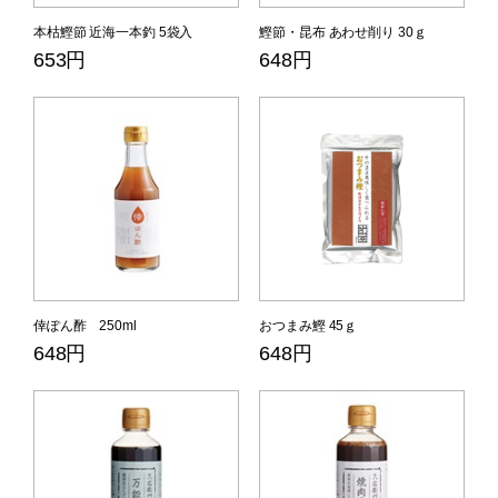
本枯鰹節 近海一本釣 5袋入
鰹節・昆布 あわせ削り 30ｇ
653円
648円
倖ぽん酢 250ml
おつまみ鰹 45ｇ
648円
648円