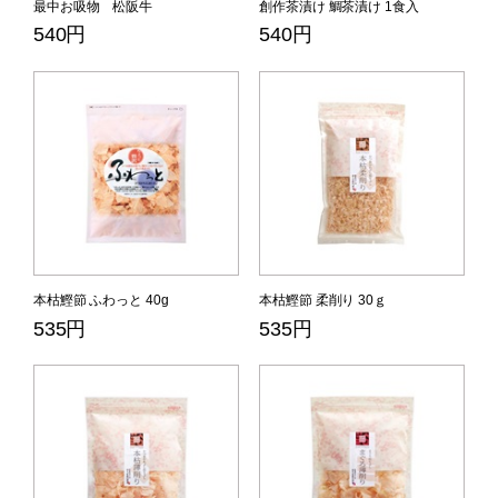
最中お吸物 松阪牛
創作茶漬け 鯛茶漬け 1食入
540円
540円
本枯鰹節 ふわっと 40g
本枯鰹節 柔削り 30ｇ
535円
535円