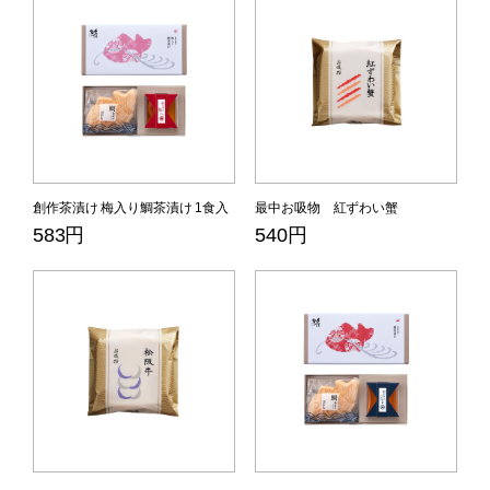
創作茶漬け 梅入り鯛茶漬け 1食入
最中お吸物 紅ずわい蟹
583円
540円