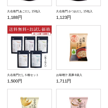
久右衛門 あごだし 15包入
久右衛門 かつおだし 15包入
1,188円
1,123円
久右衛門だし５種セット
お味噌汁 黒豚 6袋入
1,500円
1,711円