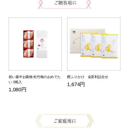
祝い最中お吸物 松竹梅のおめでた
鰹ふりかけ 金富利詰合せ
い 3椀入
1,674円
1,080円