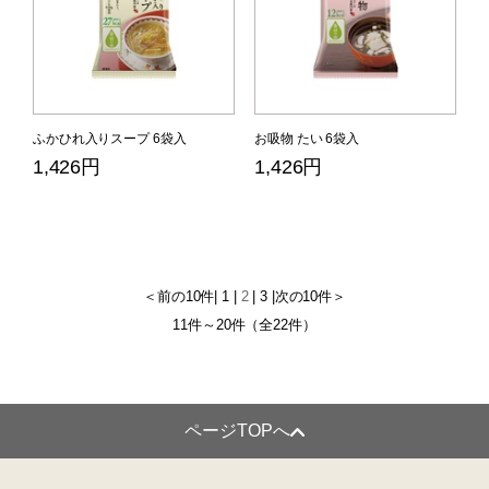
ふかひれ入りスープ 6袋入
お吸物 たい 6袋入
1,426円
1,426円
＜前の10件
|
1
|
2
|
3
|
次の10件＞
11件～20件（全22件）
ページTOPへ