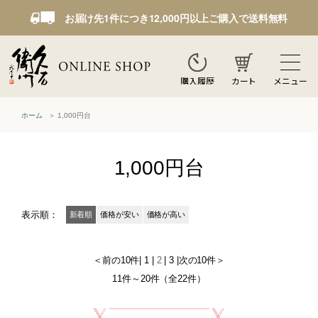
お届け先1件につき12,000円以上ご購入で送料無料
カート
メニュー
購入履歴
ホーム
1,000円台
1,000円台
表示順：
新着順
価格が安い
価格が高い
＜前の10件
|
1
|
2
|
3
|
次の10件＞
11件～20件（全22件）