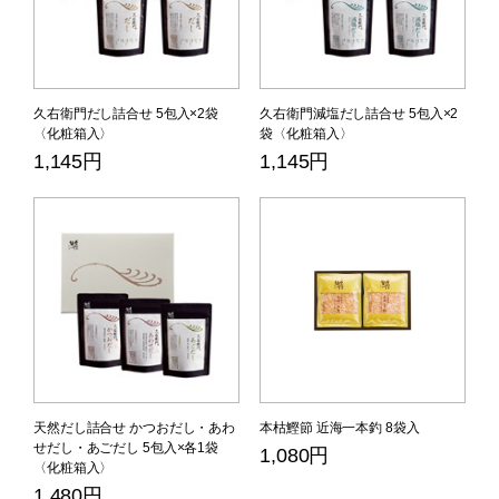
久右衛門だし詰合せ 5包入×2袋
久右衛門減塩だし詰合せ 5包入×2
〈化粧箱入〉
袋〈化粧箱入〉
1,145円
1,145円
天然だし詰合せ かつおだし・あわ
本枯鰹節 近海一本釣 8袋入
せだし・あごだし 5包入×各1袋
1,080円
〈化粧箱入〉
1,480円