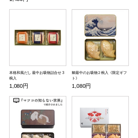
本格和風だし 最中お吸物詰合せ 3
鯛最中のお吸物２椀入《限定ギフ
椀入
ト》
1,080円
1,080円