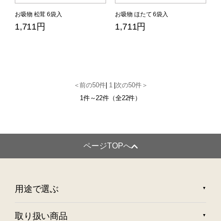
お吸物 松茸 6袋入
お吸物 ほたて 6袋入
1,711円
1,711円
＜前の50件
|
1
|
次の50件＞
1件～22件（全22件）
ページTOPへ
用途で選ぶ
取り扱い商品