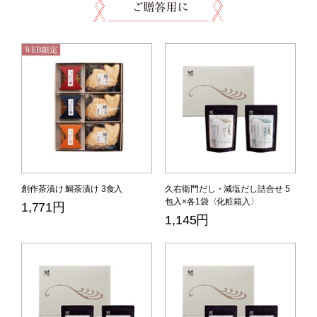
創作茶漬け 鯛茶漬け 3食入
久右衛門だし・減塩だし詰合せ 5
包入×各1袋〈化粧箱入〉
1,771円
1,145円