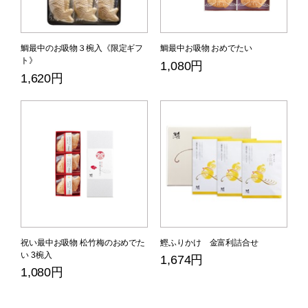
鯛最中のお吸物３椀入《限定ギフ
鯛最中お吸物 おめでたい
ト》
1,080円
1,620円
祝い最中お吸物 松竹梅のおめでた
鰹ふりかけ 金富利詰合せ
い 3椀入
1,674円
1,080円