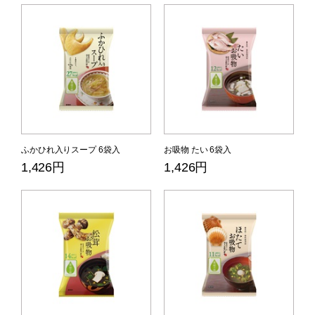
ふかひれ入りスープ 6袋入
お吸物 たい 6袋入
1,426円
1,426円