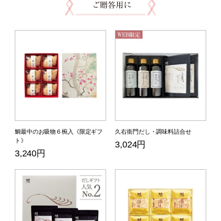
鯛最中のお吸物６椀入《限定ギフ
久右衛門だし・調味料詰合せ
ト》
3,024円
3,240円