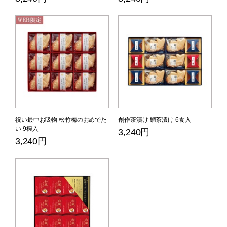
祝い最中お吸物 松竹梅のおめでた
創作茶漬け 鯛茶漬け 6食入
い 9椀入
3,240円
3,240円