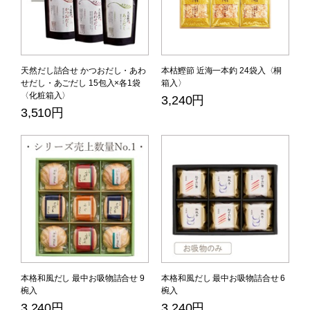
天然だし詰合せ かつおだし・あわ
本枯鰹節 近海一本釣 24袋入〈桐
せだし・あごだし 15包入×各1袋
箱入〉
〈化粧箱入〉
3,240円
3,510円
本格和風だし 最中お吸物詰合せ 9
本格和風だし 最中お吸物詰合せ 6
椀入
椀入
3,240円
3,240円