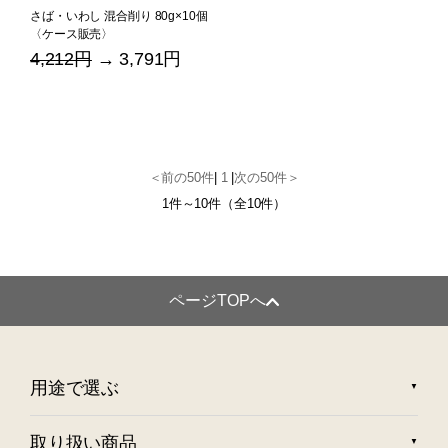
さば・いわし 混合削り 80g×10個
〈ケース販売〉
4,212円
→ 3,791円
＜前の50件
|
1
|
次の50件＞
1件～10件（全10件）
ページTOPへ
用途で選ぶ
取り扱い商品