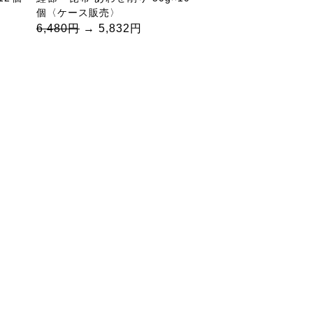
個〈ケース販売〉
6,480円
→ 5,832円