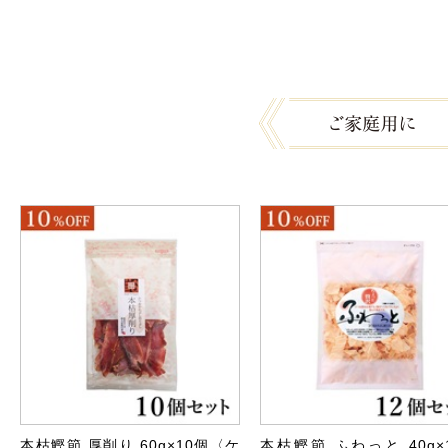
本枯鰹節 厚削り 60g×10個〈ケ
本枯鰹節 ふわっと 40g×