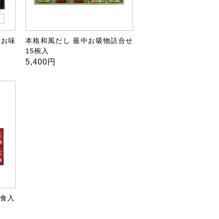
・お味
本格和風だし 最中お吸物詰合せ
15椀入
5,400円
0食入