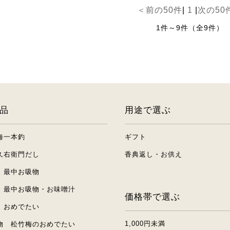
＜前の50件
|
1
|
次の50
1件～9件（全9件）
品
用途で選ぶ
海一本釣
ギフト
久右衛門だし
香典返し・お供え
 最中お吸物
 最中お吸物・お味噌汁
価格帯で選ぶ
 おめでたい
1,000円未満
物 松竹梅のおめでたい