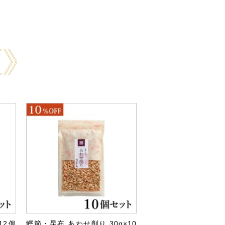
12個
鰹節・昆布 あわせ削り 30g×10