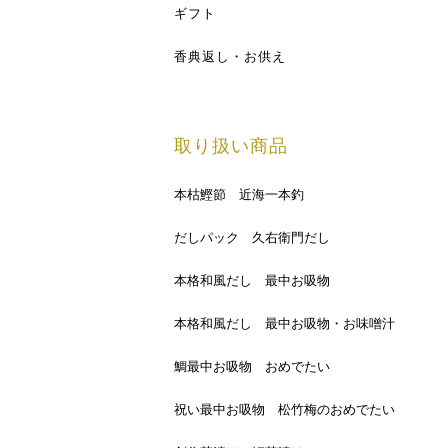
ギフト
香典返し・お供え
取り扱い商品
本枯鰹節 近海一本釣
だしパック 久右衛門だし
本格和風だし 最中お吸物
本格和風だし 最中お吸物・お味噌汁
鯛最中お吸物 おめでたい
祝い最中お吸物 松竹梅のおめでたい