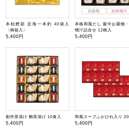
本枯鰹節 近海一本釣 40袋入
本格和風だし 最中お吸物
〈桐箱入〉
噌汁詰合せ 12椀入
5,400円
5,400円
創作茶漬け 鯛茶漬け 10食入
和風スープふかひれ入り 2
5,400円
5,400円