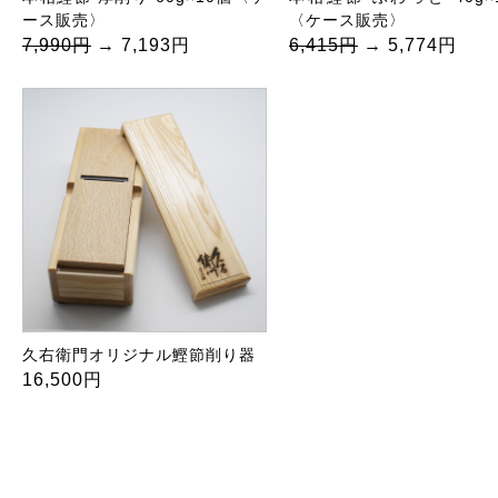
ース販売〉
〈ケース販売〉
7,990円
→ 7,193円
6,415円
→ 5,774円
久右衛門オリジナル鰹節削り器
16,500円