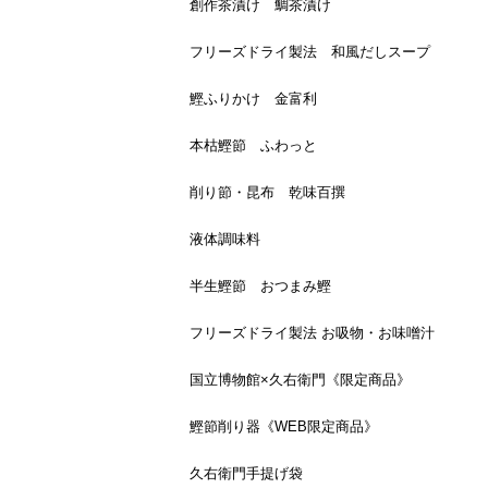
創作茶漬け 鯛茶漬け
フリーズドライ製法 和風だしスープ
鰹ふりかけ 金富利
本枯鰹節 ふわっと
削り節・昆布 乾味百撰
液体調味料
半生鰹節 おつまみ鰹
フリーズドライ製法 お吸物・お味噌汁
国立博物館×久右衛門《限定商品》
鰹節削り器《WEB限定商品》
久右衛門手提げ袋