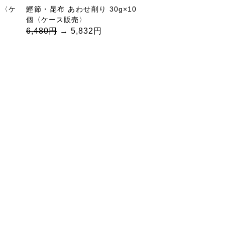
個〈ケ
鰹節・昆布 あわせ削り 30g×10
個〈ケース販売〉
6,480円
→ 5,832円