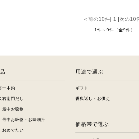
＜前の10件
|
1
|
次の10
1件～9件（全9件）
品
用途で選ぶ
海一本釣
ギフト
久右衛門だし
香典返し・お供え
 最中お吸物
 最中お吸物・お味噌汁
価格帯で選ぶ
 おめでたい