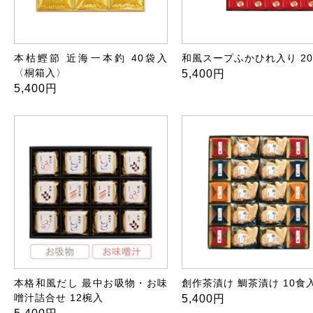
本枯鰹節 近海一本釣 40袋入
和風スープふかひれ入り 2
〈桐箱入〉
5,400円
5,400円
本格和風だし 最中お吸物・お味
創作茶漬け 鯛茶漬け 10食
噌汁詰合せ 12椀入
5,400円