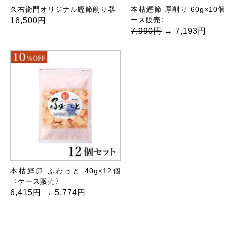
久右衛門オリジナル鰹節削り器
本枯鰹節 厚削り 60g×10
ース販売〉
16,500円
7,990円
→ 7,193円
本枯鰹節 ふわっと 40g×12個
〈ケース販売〉
6,415円
→ 5,774円