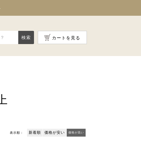
料
検索
カートを見る
上
新着順
価格が安い
表示順：
価格が高い