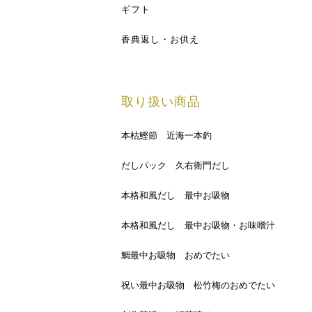
ギフト
香典返し・お供え
取り扱い商品
本枯鰹節 近海一本釣
だしパック 久右衛門だし
本格和風だし 最中お吸物
本格和風だし 最中お吸物・お味噌汁
鯛最中お吸物 おめでたい
祝い最中お吸物 松竹梅のおめでたい