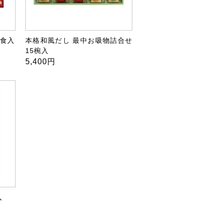
0食入
本格和風だし 最中お吸物詰合せ
15椀入
5,400円
入