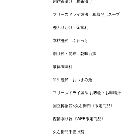
創作茶漬け 鯛茶漬け
フリーズドライ製法 和風だしスープ
鰹ふりかけ 金富利
本枯鰹節 ふわっと
削り節・昆布 乾味百撰
液体調味料
半生鰹節 おつまみ鰹
フリーズドライ製法 お吸物・お味噌汁
国立博物館×久右衛門《限定商品》
鰹節削り器《WEB限定商品》
久右衛門手提げ袋