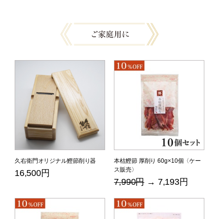
久右衛門オリジナル鰹節削り器
本枯鰹節 厚削り 60g×10個〈ケー
ス販売〉
16,500円
7,990円
→ 7,193円