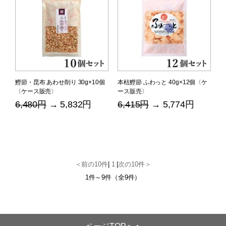
鰹節・昆布 あわせ削り 30g×10個
本枯鰹節 ふわっと 40g×12個〈ケ
〈ケース販売〉
ース販売〉
6,480円
→ 5,832円
6,415円
→ 5,774円
＜前の10件
|
1
|
次の10件＞
1件～9件（全9件）