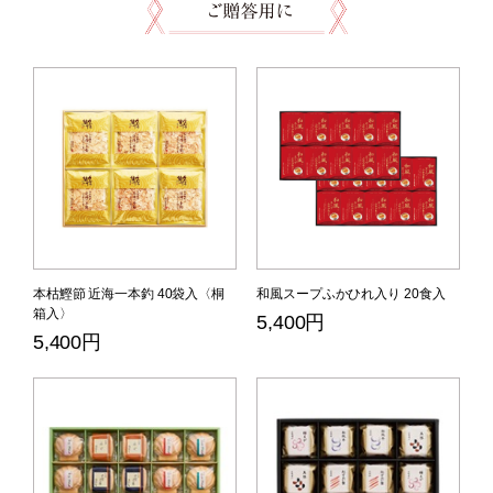
本枯鰹節 近海一本釣 40袋入〈桐
和風スープふかひれ入り 20食入
箱入〉
5,400円
5,400円