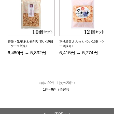
鰹節・昆布 あわせ削り 30g×10個
本枯鰹節 ふわっと 40g×12個〈ケ
〈ケース販売〉
ース販売〉
6,480円
→ 5,832円
6,415円
→ 5,774円
＜前の20件
|
1
|
次の20件＞
1件～9件（全9件）