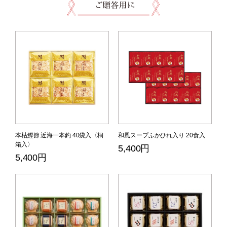
本枯鰹節 近海一本釣 40袋入〈桐
和風スープふかひれ入り 20食入
箱入〉
5,400円
5,400円