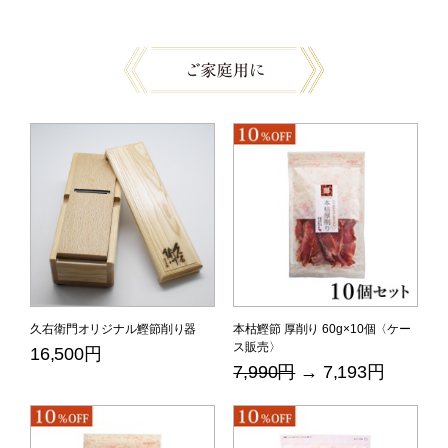
久右衛門オリジナル鰹節削り器
本枯鰹節 厚削り 60g×10個〈ケー
ス販売〉
16,500円
7,990円
→ 7,193円