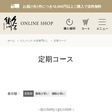
お届け先1件につき12,000円以上ご購入で送料無料
カート
メニュー
購入履歴
ホーム
だしパック 久右衛門だし
定期コース
定期コース
表示順：
新着順
価格が安い
価格が高い
＜前の50件
|
1
|
次の50件＞