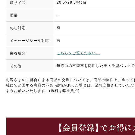
20.5×28.5×4cm
箱サイズ
―
重量
有
のし対応
有
メッセージシール対応
こちらをご覧ください。
栄養成分
無漂白の不織布を使用したテトラ型パックで
その他
お客さまのご都合による商品の交換については、商品の特性上、承って
社にて起因する商品の不良･破損があった場合は、至急交換させていただ
ようお願いいたします。(送料は弊社負担)