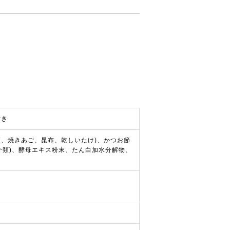
付き
節、焼きあご、昆布、乾しいたけ)、かつお節
介類)、酵母エキス粉末、たん白加水分解物、