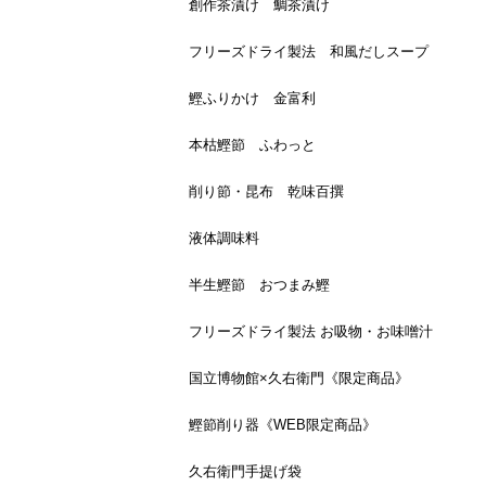
創作茶漬け 鯛茶漬け
フリーズドライ製法 和風だしスープ
鰹ふりかけ 金富利
本枯鰹節 ふわっと
削り節・昆布 乾味百撰
液体調味料
半生鰹節 おつまみ鰹
フリーズドライ製法 お吸物・お味噌汁
国立博物館×久右衛門《限定商品》
鰹節削り器《WEB限定商品》
久右衛門手提げ袋