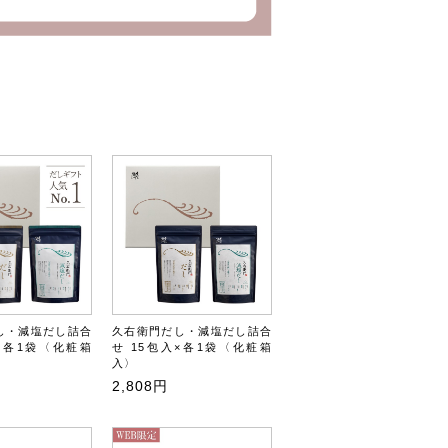
し・減塩だし詰合
久右衛門だし・減塩だし詰合
入×各1袋〈化粧箱
せ 15包入×各1袋〈化粧箱
入〉
2,808円