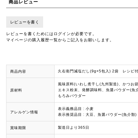
商品レビュー
レビューを書く
レビューを書くためにはログインが必要です。
マイページの購入履歴一覧からご記入をお願いします。
久右衛門減塩だし(9g×5包入) 2袋 レシピ
商品内容
風味原料(いわし煮干し(九州製造)、かつお
エキス粉末、発酵調味料、魚醤パウダー(魚
原材料
もろみパウダー
表示義務品目 : 小麦
アレルゲン情報
表示推奨品目 : 大豆、魚醤パウダー(魚介類)
製造日より365日
賞味期限