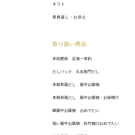
ギフト
香典返し・お供え
取り扱い商品
本枯鰹節 近海一本釣
だしパック 久右衛門だし
本格和風だし 最中お吸物
本格和風だし 最中お吸物・お味噌汁
鯛最中お吸物 おめでたい
祝い最中お吸物 松竹梅のおめでたい