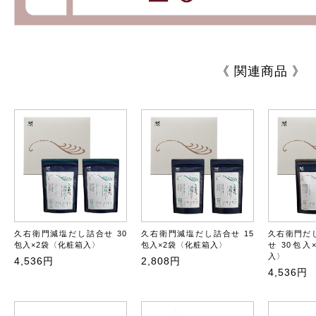
《 関連商品 》
久右衛門減塩だし詰合せ 30
久右衛門減塩だし詰合せ 15
久右衛門だ
包入×2袋〈化粧箱入〉
包入×2袋〈化粧箱入〉
せ 30包
入〉
4,536円
2,808円
4,536円