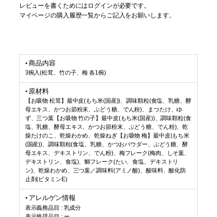
レビューを書くためにはログインが必要です。
マイページの購入履歴一覧からご記入をお願いします。
商品内容
3椀入(松茸、竹の子、梅 各1椀)
原材料
【お吸物 松茸】最中皮(もち米(国産))、調味顆粒(食塩、乳糖、酵
母エキス、かつお節粉末、ぶどう糖、でん粉)、まつたけ、ゆ
ず、三つ葉【お吸物 竹の子】最中皮(もち米(国産))、調味顆粒(食
塩、乳糖、酵母エキス、かつお節粉末、ぶどう糖、でん粉)、乾
燥たけのこ、乾燥わかめ、乾燥ねぎ【お吸物 梅】最中皮(もち米
(国産))、調味顆粒(食塩、乳糖、かつおパウダー、ぶどう糖、酵
母エキス、デキストリン、でん粉)、梅フレーク(梅肉、しそ葉、
デキストリン、食塩)、鯛フレーク(たい、食塩、デキストリ
ン)、乾燥わかめ、三つ葉／調味料(アミノ酸)、酸味料、酸化防
止剤(ビタミンE)
アレルゲン情報
表示義務品目 : 乳成分
表示推奨品目 : ー