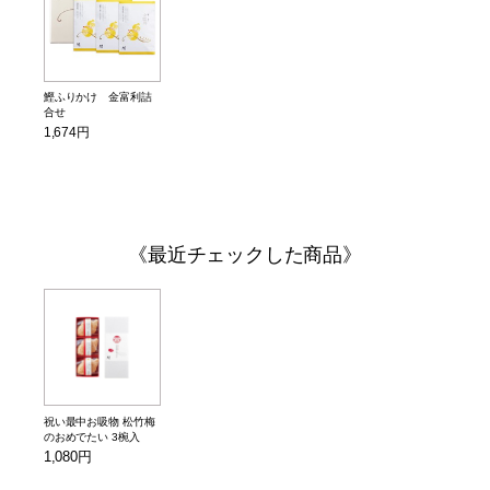
鰹ふりかけ 金富利詰
合せ
1,674円
最近チェックした商品
祝い最中お吸物 松竹梅
のおめでたい 3椀入
1,080円