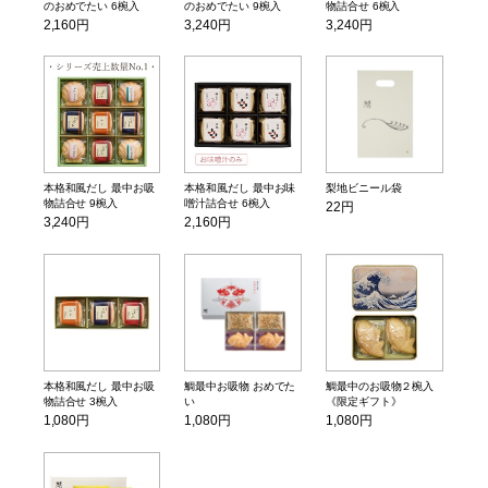
のおめでたい 6椀入
のおめでたい 9椀入
物詰合せ 6椀入
2,160円
3,240円
3,240円
本格和風だし 最中お吸
本格和風だし 最中お味
梨地ビニール袋
物詰合せ 9椀入
噌汁詰合せ 6椀入
22円
3,240円
2,160円
本格和風だし 最中お吸
鯛最中お吸物 おめでた
鯛最中のお吸物２椀入
物詰合せ 3椀入
い
《限定ギフト》
1,080円
1,080円
1,080円