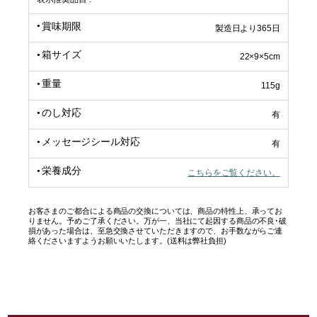
賞味期限
製造日より365日
箱サイズ
22×9×5cm
重量
115g
のし対応
有
メッセージシール対応
有
栄養成分
こちらをご覧ください。
お客さまのご都合による商品の交換については、商品の特性上、承ってお
りません。予めご了承ください。万が一、当社にて起因する商品の不良･破
損があった場合は、至急交換させていただきますので、お手数ながらご連
絡くださいますようお願いいたします。(送料は弊社負担)