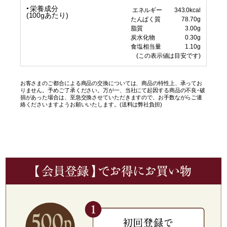
栄養成分
エネルギー 343.0kcal
(100gあたり)
たんぱく質 78.70g
脂質 3.00g
炭水化物 0.30g
食塩相当量 1.10g
(この表示値は目安です)
お客さまのご都合による商品の交換については、商品の特性上、承ってお
りません。予めご了承ください。万が一、当社にて起因する商品の不良･破
損があった場合は、至急交換させていただきますので、お手数ながらご連
絡くださいますようお願いいたします。(送料は弊社負担)