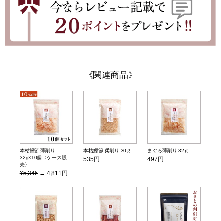
関連商品
本枯鰹節 薄削り
本枯鰹節 柔削り 30ｇ
まぐろ薄削り 32ｇ
32g×10個〈ケース販
535円
497円
売〉
¥5,346
→ 4,811円