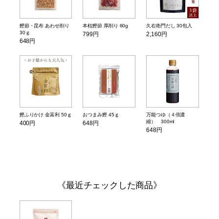
鰹節・昆布 あわせ削り
本枯鰹節 厚削り 60g
久右衛門だし 30包入
30ｇ
799円
2,160円
648円
鰹ふりかけ 金富利 50ｇ
おつまみ鰹 45ｇ
万能つゆ（４倍濃
縮） 300ml
400円
648円
648円
最近チェックした商品