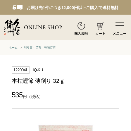
お届け先1件につき12,000円以上ご購入で送料無料
カート
メニュー
購入履歴
ホーム
削り節・昆布 乾味百撰
1220041
IQ-KU
本枯鰹節 薄削り 32ｇ
535
円
（税込）