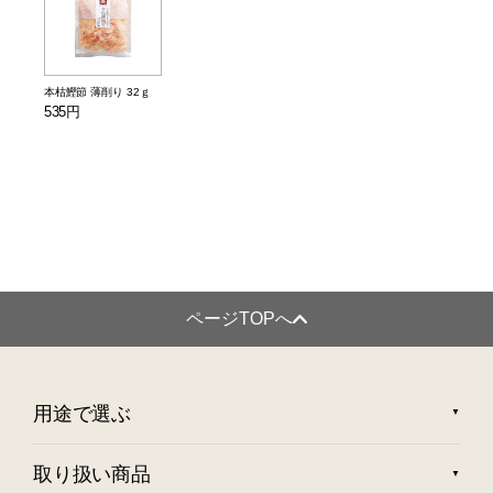
本枯鰹節 薄削り 32ｇ
535円
ページTOPへ
用途で選ぶ
取り扱い商品