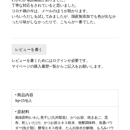
丁寧な対応をされていると思いました。
コロナ禍の今は、メールのほうが助かります。
いろいろだしを試してみましたが、国産無添加でも色が出なか
ったり味がしなかったりで、こちらが一番でした。
レビューを書く
レビューを書くためにはログインが必要です。
マイページの購入履歴一覧からご記入をお願いします。
商品内容
9g×15包入
原材料
風味原料(いわし煮干し(九州製造)、かつお節、焼きあご、昆
布、乾しいたけ)、かつお節エキス粉末、発酵調味料、魚醤パウ
ダー(魚介類)、酵母エキス粉末、たん白加水分解物、もろみパウ