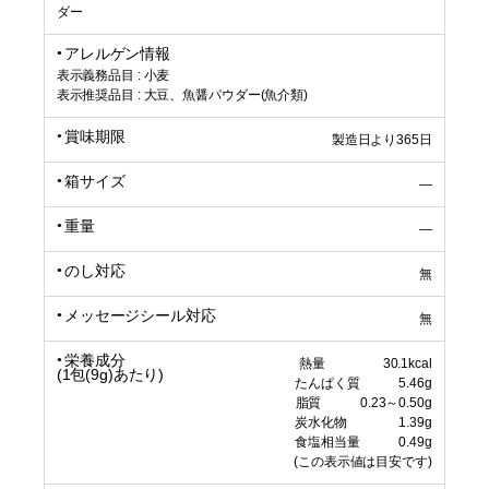
ダー
アレルゲン情報
表示義務品目 : 小麦
表示推奨品目 : 大豆、魚醤パウダー(魚介類)
賞味期限
製造日より365日
箱サイズ
―
重量
―
のし対応
無
メッセージシール対応
無
栄養成分
熱量 30.1kcal
(1包(9g)あたり)
たんぱく質 5.46g
脂質 0.23～0.50g
炭水化物 1.39g
食塩相当量 0.49g
(この表示値は目安です)