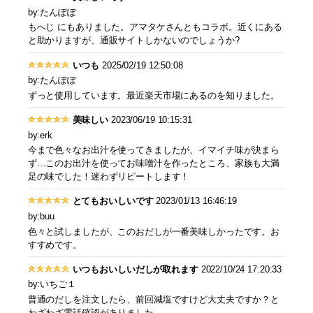
by:たんぽぽ
もへじ にもありました。アマタケさんともコラボ。近くにある
と助かりますが、通販サイトしかないのでしょうか?
いつも
2025/02/19 12:50:08
by:たんぽぽ
ずっと使用しています。最近楽天市場にあるのを知りました。
美味しい
2023/06/19 10:15:31
by:erk
今まで色々なお出汁を使ってきましたが、イマイチ味が決まら
ず…このお出汁を使ってお味噌汁を作ったところ、家族も大満
足の味でした！迷わずリピートします！
とてもおいしいです
2023/01/13 16:46:19
by:buu
色々と試しましたが、このおだしが一番美味しかったです。お
すすめです。
いつもおいしいだしが取れます
2022/10/24 17:20:33
by:いちご１
普通のだしを注文したら、前回減塩ですけど大丈夫ですか？と
わざわざ電話確認がありました。