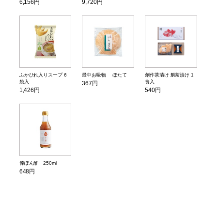
6,156円
9,720円
ふかひれ入りスープ 6
最中お吸物 ほたて
創作茶漬け 鯛茶漬け 1
袋入
食入
367円
1,426円
540円
倖ぽん酢 250ml
648円