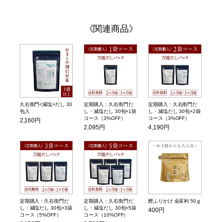
関連商品
久右衛門<減塩>だし 30
定期購入：久右衛門だ
定期購入：久右衛門だ
包入
し・減塩だし 30包×1袋
し・減塩だし 30包×2袋
コース（3%OFF）
コース（3%OFF）
2,160円
2,095円
4,190円
定期購入：久右衛門だ
定期購入：久右衛門だ
鰹ふりかけ 金富利 50ｇ
し・減塩だし 30包×3袋
し・減塩だし 30包×5袋
400円
コース（5%OFF）
コース（10%OFF）