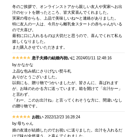
冬のご挨拶で、オンラインストアから親しい友人や実家へお出
汁のセットを贈ったところ、皆大変喜んでくれました。
実家の母からも、上品で美味しいね〜と連絡がありました。
特に友人の一人は、今月から離乳食スタートの赤ちゃんがいる
ので大喜び。
最初に口に入れるものは大切だと思うので、喜んでくれて私も
嬉しくなりました。
また購入させていただきます。
息子夫婦の結婚内祝いに
2024/01/11 12:48:16
by:かなかな
上品な包み紙にさりげない熨斗札
ありがとうございました。
以前にも、贈り物でつかいましたが、皆さんに、喜ばれます
が、お味のわかる方に送っています。箱を開けて「出汁かー」
と言わず、
「わー、このお出汁ね」と言ってくれそうな方に、間違いなし
の贈り物です。
お祝い
2022/12/23 16:28:24
by:母ちゃん
娘の友達が結婚したのでお祝いに送りました。出汁を入れるだ
けで味が全然違う。と喜んでくれました。