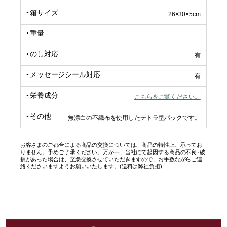
箱サイズ
26×30×5cm
重量
―
のし対応
有
メッセージシール対応
有
栄養成分
こちらをご覧ください。
その他
無漂白の不織布を使用したテトラ型パックです。
お客さまのご都合による商品の交換については、商品の特性上、承ってお
りません。予めご了承ください。万が一、当社にて起因する商品の不良･破
損があった場合は、至急交換させていただきますので、お手数ながらご連
絡くださいますようお願いいたします。(送料は弊社負担)