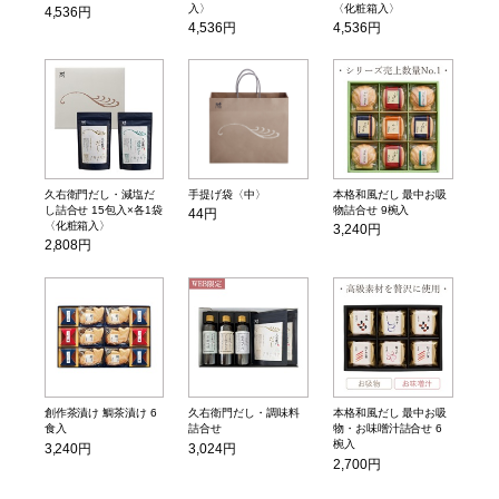
入〉
〈化粧箱入〉
4,536円
4,536円
4,536円
久右衛門だし・減塩だ
手提げ袋〈中〉
本格和風だし 最中お吸
し詰合せ 15包入×各1袋
物詰合せ 9椀入
44円
〈化粧箱入〉
3,240円
2,808円
創作茶漬け 鯛茶漬け 6
久右衛門だし・調味料
本格和風だし 最中お吸
食入
詰合せ
物・お味噌汁詰合せ 6
椀入
3,240円
3,024円
2,700円