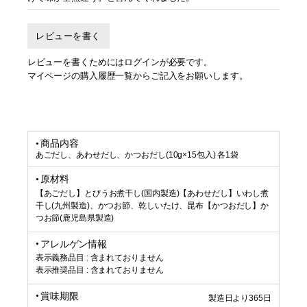
レビューを書く
レビューを書くためにはログインが必要です。
マイページの購入履歴一覧からご記入をお願いします。
商品内容
あごだし、あわせだし、かつおだし(10g×15包入) 各1袋
原材料
【あごだし】とびうお煮干し(国内製造)【あわせだし】いわし煮
干し(九州製造)、かつお節、乾しいたけ、昆布【かつおだし】か
つお節(鹿児島県製造)
アレルゲン情報
表示義務品目 : 含まれておりません
表示推奨品目 : 含まれておりません
賞味期限
製造日より365日