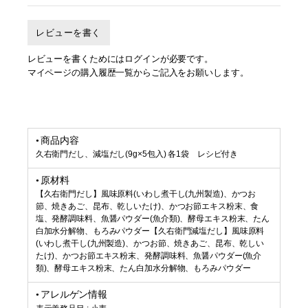
レビューを書く
レビューを書くためにはログインが必要です。
マイページの購入履歴一覧からご記入をお願いします。
商品内容
久右衛門だし、減塩だし(9g×5包入) 各1袋 レシピ付き
原材料
【久右衛門だし】風味原料(いわし煮干し(九州製造)、かつお
節、焼きあご、昆布、乾しいたけ)、かつお節エキス粉末、食
塩、発酵調味料、魚醤パウダー(魚介類)、酵母エキス粉末、たん
白加水分解物、もろみパウダー【久右衛門減塩だし】風味原料
(いわし煮干し(九州製造)、かつお節、焼きあご、昆布、乾しい
たけ)、かつお節エキス粉末、発酵調味料、魚醤パウダー(魚介
類)、酵母エキス粉末、たん白加水分解物、もろみパウダー
アレルゲン情報