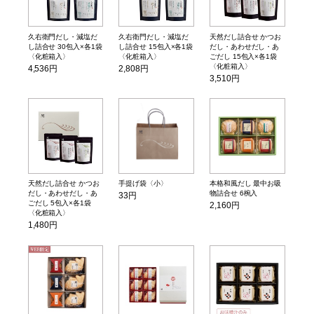
久右衛門だし・減塩だ
久右衛門だし・減塩だ
天然だし詰合せ かつお
し詰合せ 30包入×各1袋
し詰合せ 15包入×各1袋
だし・あわせだし・あ
〈化粧箱入〉
〈化粧箱入〉
ごだし 15包入×各1袋
〈化粧箱入〉
4,536円
2,808円
3,510円
天然だし詰合せ かつお
手提げ袋〈小〉
本格和風だし 最中お吸
だし・あわせだし・あ
物詰合せ 6椀入
33円
ごだし 5包入×各1袋
2,160円
〈化粧箱入〉
1,480円