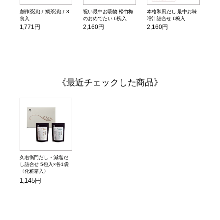
創作茶漬け 鯛茶漬け 3
祝い最中お吸物 松竹梅
本格和風だし 最中お味
食入
のおめでたい 6椀入
噌汁詰合せ 6椀入
1,771円
2,160円
2,160円
最近チェックした商品
久右衛門だし・減塩だ
し詰合せ 5包入×各1袋
〈化粧箱入〉
1,145円