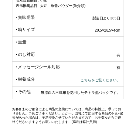
表示義務品目 : 小麦
表示推奨品目 : 大豆、魚醤パウダー(魚介類)
賞味期限
製造日より365日
箱サイズ
20.5×28.5×4cm
重量
―
のし対応
有
メッセージシール対応
有
栄養成分
こちらをご覧ください。
その他
無漂白の不織布を使用したテトラ型パックです。
お客さまのご都合による商品の交換については、商品の特性上、承ってお
りません。予めご了承ください。万が一、当社にて起因する商品の不良･破
損があった場合は、至急交換させていただきますので、お手数ながらご連
絡くださいますようお願いいたします。(送料は弊社負担)