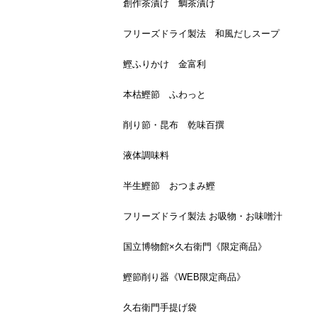
創作茶漬け 鯛茶漬け
フリーズドライ製法 和風だしスープ
鰹ふりかけ 金富利
本枯鰹節 ふわっと
削り節・昆布 乾味百撰
液体調味料
半生鰹節 おつまみ鰹
フリーズドライ製法 お吸物・お味噌汁
国立博物館×久右衛門《限定商品》
鰹節削り器《WEB限定商品》
久右衛門手提げ袋