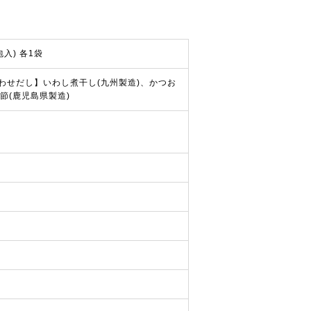
入) 各1袋
わせだし】いわし煮干し(九州製造)、かつお
節(鹿児島県製造)