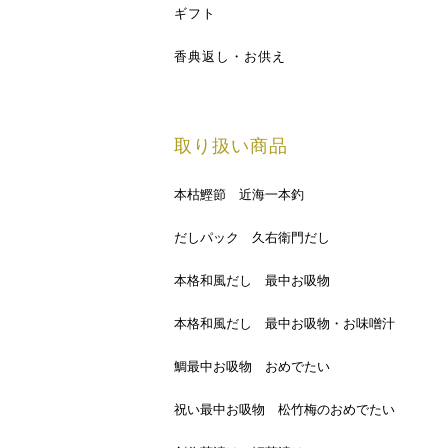
ギフト
香典返し・お供え
取り扱い商品
本枯鰹節 近海一本釣
だしパック 久右衛門だし
本格和風だし 最中お吸物
本格和風だし 最中お吸物・お味噌汁
鯛最中お吸物 おめでたい
祝い最中お吸物 松竹梅のおめでたい