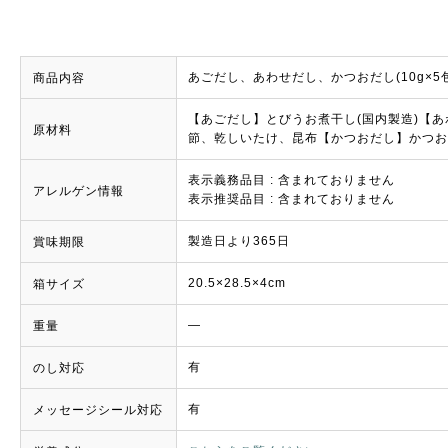
あごだし、あわせだし、かつおだし(10g×5包
商品内容
【あごだし】とびうお煮干し(国内製造)【あ
原材料
節、乾しいたけ、昆布【かつおだし】かつお
表示義務品目 : 含まれておりません
アレルゲン情報
表示推奨品目 : 含まれておりません
製造日より365日
賞味期限
20.5×28.5×4cm
箱サイズ
―
重量
有
のし対応
有
メッセージシール対応