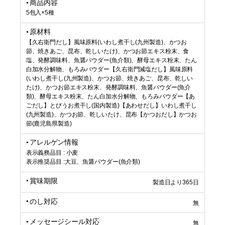
商品内容
5包入×5種
原材料
【久右衛門だし】風味原料(いわし煮干し(九州製造)、かつお
節、焼きあご、昆布、乾しいたけ)、かつお節エキス粉末、食
塩、発酵調味料、魚醤パウダー(魚介類)、酵母エキス粉末、たん
白加水分解物、もろみパウダー【久右衛門減塩だし】風味原料
(いわし煮干し(九州製造)、かつお節、焼きあご、昆布、乾しい
たけ)、かつお節エキス粉末、発酵調味料、魚醤パウダー(魚介
類)、酵母エキス粉末、たん白加水分解物、もろみパウダー【あ
ごだし】とびうお煮干し(国内製造)【あわせだし】いわし煮干し
(九州製造)、かつお節、乾しいたけ、昆布【かつおだし】かつお
節(鹿児島県製造)
アレルゲン情報
表示義務品目 : 小麦
表示推奨品目 :大豆、魚醤パウダー(魚介類)
賞味期限
製造日より365日
のし対応
無
メッセージシール対応
無