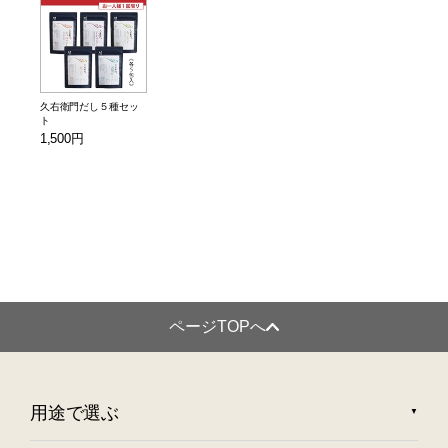
久右衛門だし５種セッ
ト
1,500円
ページTOPへ
用途で選ぶ