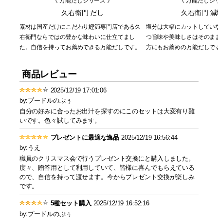
《 万能だしシリーズ 》
《 万能だしシ
久右衛門 だし
久右衛門 
素材は国産だけにこだわり鰹節専門店である久
塩分は大幅にカットしてい
右衛門ならではの豊かな味わいに仕立てまし
つ旨味や美味しさはそのま
た。自信を持ってお薦めできる万能だしです。
方にもお薦めの万能だしで
商品レビュー
2025/12/19 17:01:06
by:プードルのぷぅ
自分の好みに合ったお出汁を探すのにこのセットは大変有り難
いです。色々試してみます。
プレゼントに最適な逸品
2025/12/19 16:56:44
by:うえ
職員のクリスマス会で行うプレゼント交換にと購入しました。
度々、贈答用として利用していて、皆様に喜んでもらえている
ので、自信を持って渡せます。今からプレゼント交換が楽しみ
です。
5種セット購入
2025/12/19 16:52:16
by:プードルのぷぅ