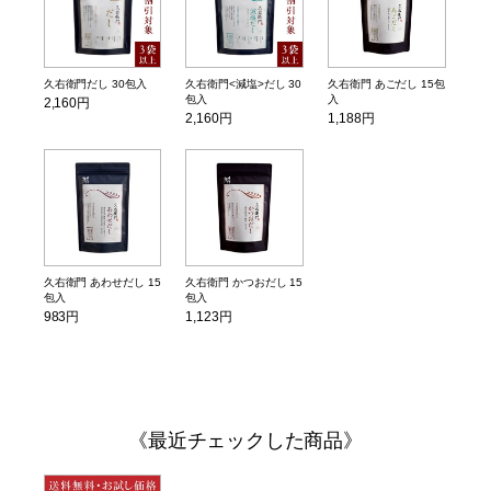
久右衛門だし 30包入
久右衛門<減塩>だし 30
久右衛門 あごだし 15包
包入
入
2,160円
2,160円
1,188円
久右衛門 あわせだし 15
久右衛門 かつおだし 15
包入
包入
983円
1,123円
最近チェックした商品