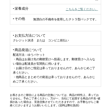
栄養成分
こちらをご覧ください。
その他
無漂白の不織布を使用したテトラ型パックです。
お支払方法について
クレジット決済 または コンビニ前払い
商品発送について
配送方法：ゆうパケット
・商品はお届け先の郵便受けへ投函します。郵便受けへ入らな
い場合は配達員が玄関先に伺います。
・お届け日のご指定は承っておりませんので、あらかじめご了
承ください。
・他商品とまとめての発送は承っておりませんので、あらかじ
めご了承ください。
お客さまのご都合による商品の交換については、商品の特性上、承ってお
りません。予めご了承ください。万が一、当社にて起因する商品の不良･破
損があった場合は、至急交換させていただきますので、お手数ながらご連
絡くださいますようお願いいたします。(送料は弊社負担)