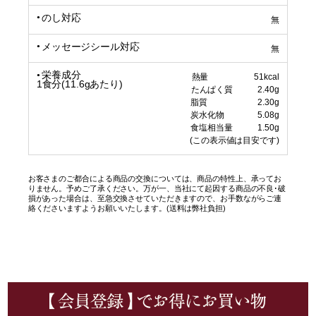
のし対応
無
メッセージシール対応
無
栄養成分
熱量 51kcal
1食分(11.6gあたり)
たんぱく質 2.40g
脂質 2.30g
炭水化物 5.08g
食塩相当量 1.50g
(この表示値は目安です)
お客さまのご都合による商品の交換については、商品の特性上、承ってお
りません。予めご了承ください。万が一、当社にて起因する商品の不良･破
損があった場合は、至急交換させていただきますので、お手数ながらご連
絡くださいますようお願いいたします。(送料は弊社負担)