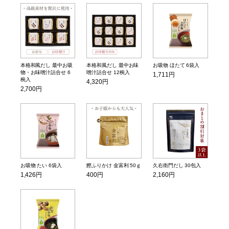
本格和風だし 最中お吸
本格和風だし 最中お味
お吸物 ほたて 6袋入
物・お味噌汁詰合せ 6
噌汁詰合せ 12椀入
1,711円
椀入
4,320円
2,700円
お吸物 たい 6袋入
鰹ふりかけ 金富利 50ｇ
久右衛門だし 30包入
1,426円
400円
2,160円