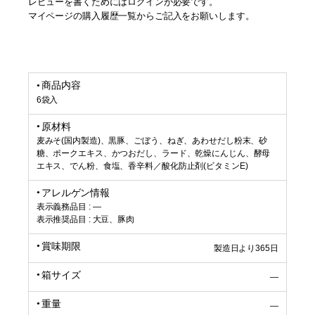
レビューを書くためにはログインが必要です。
マイページの購入履歴一覧からご記入をお願いします。
商品内容
6袋入
原材料
麦みそ(国内製造)、黒豚、ごぼう、ねぎ、あわせだし粉末、砂
糖、ポークエキス、かつおだし、ラード、乾燥にんじん、酵母
エキス、でん粉、食塩、香辛料／酸化防止剤(ビタミンE)
アレルゲン情報
表示義務品目 : ―
表示推奨品目 : 大豆、豚肉
賞味期限
製造日より365日
箱サイズ
―
重量
―