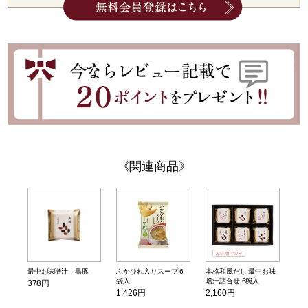
関連商品
最中お味噌汁 黒豚
ふかひれ入りスープ 6
本格和風だし 最中お味
袋入
噌汁詰合せ 6椀入
378円
1,426円
2,160円