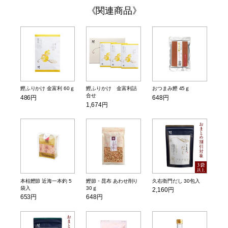
関連商品
鰹ふりかけ 金富利 60ｇ
鰹ふりかけ 金富利詰
おつまみ鰹 45ｇ
合せ
486円
648円
1,674円
本枯鰹節 近海一本釣 5
鰹節・昆布 あわせ削り
久右衛門だし 30包入
袋入
30ｇ
2,160円
653円
648円