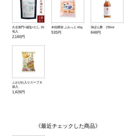
久右衛門<減塩>だし 30
本枯鰹節 ふわっと 40g
倖ぽん酢 250ml
包入
535円
648円
2,160円
ふかひれ入りスープ 6
袋入
1,426円
最近チェックした商品