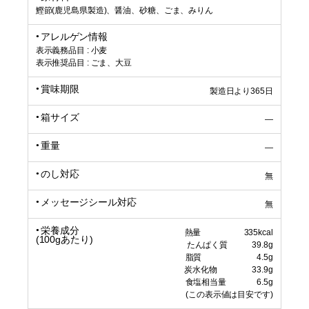
鰹節(鹿児島県製造)、醤油、砂糖、ごま、みりん
アレルゲン情報
表示義務品目 : 小麦
表示推奨品目 : ごま、大豆
賞味期限
製造日より365日
箱サイズ
―
重量
―
のし対応
無
メッセージシール対応
無
栄養成分
熱量 335kcal
(100gあたり)
たんぱく質 39.8g
脂質 4.5g
炭水化物 33.9g
食塩相当量 6.5g
(この表示値は目安です)