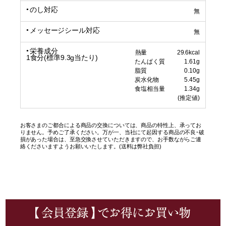
のし対応
無
メッセージシール対応
無
栄養成分
熱量 29.6kcal
1食分(標準9.3g当たり)
たんぱく質 1.61g
脂質 0.10g
炭水化物 5.45g
食塩相当量 1.34g
(推定値)
お客さまのご都合による商品の交換については、商品の特性上、承ってお
りません。予めご了承ください。万が一、当社にて起因する商品の不良･破
損があった場合は、至急交換させていただきますので、お手数ながらご連
絡くださいますようお願いいたします。(送料は弊社負担)