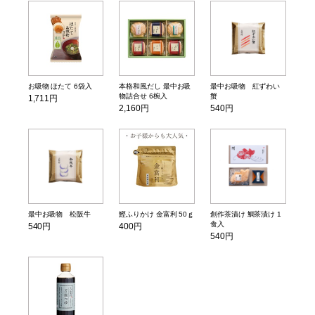
お吸物 ほたて 6袋入
本格和風だし 最中お吸
最中お吸物 紅ずわい
物詰合せ 6椀入
蟹
1,711円
2,160円
540円
最中お吸物 松阪牛
鰹ふりかけ 金富利 50ｇ
創作茶漬け 鯛茶漬け 1
食入
540円
400円
540円