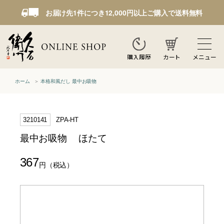
お届け先1件につき12,000円以上ご購入で送料無料
カート
メニュー
購入履歴
ホーム
本格和風だし 最中お吸物
3210141
ZPA-HT
最中お吸物 ほたて
367
円
（税込）