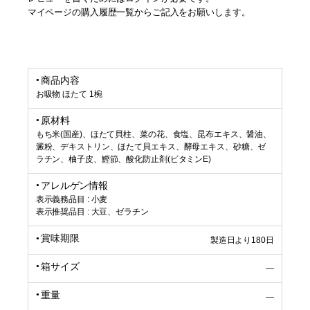
マイページの購入履歴一覧からご記入をお願いします。
商品内容
お吸物 ほたて 1椀
原材料
もち米(国産)、ほたて貝柱、菜の花、食塩、昆布エキス、醤油、
澱粉、デキストリン、ほたて貝エキス、酵母エキス、砂糖、ゼ
ラチン、柚子皮、鰹節、酸化防止剤(ビタミンE)
アレルゲン情報
表示義務品目 : 小麦
表示推奨品目 : 大豆、ゼラチン
賞味期限
製造日より180日
箱サイズ
―
重量
―