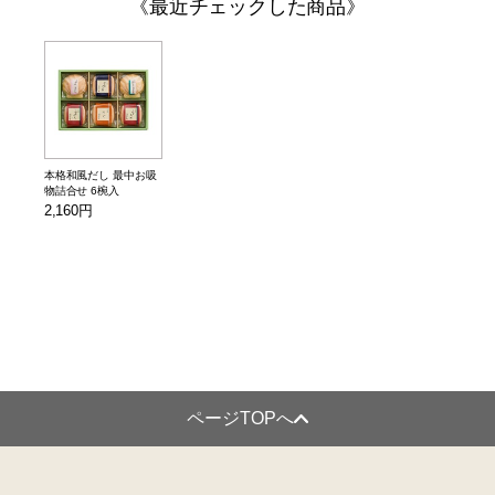
最近チェックした商品
本格和風だし 最中お吸
物詰合せ 6椀入
2,160円
ページTOPへ