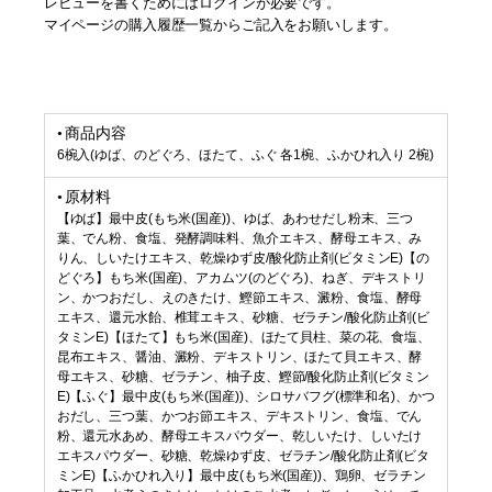
レビューを書くためにはログインが必要です。
マイページの購入履歴一覧からご記入をお願いします。
商品内容
6椀入(ゆば、のどぐろ、ほたて、ふぐ 各1椀、ふかひれ入り 2椀)
原材料
【ゆば】最中皮(もち米(国産))、ゆば、あわせだし粉末、三つ
葉、でん粉、食塩、発酵調味料、魚介エキス、酵母エキス、み
りん、しいたけエキス、乾燥ゆず皮/酸化防止剤(ビタミンE)【の
どぐろ】もち米(国産)、アカムツ(のどぐろ)、ねぎ、デキストリ
ン、かつおだし、えのきたけ、鰹節エキス、澱粉、食塩、酵母
エキス、還元水飴、椎茸エキス、砂糖、ゼラチン/酸化防止剤(ビ
タミンE)【ほたて】もち米(国産)、ほたて貝柱、菜の花、食塩、
昆布エキス、醤油、澱粉、デキストリン、ほたて貝エキス、酵
母エキス、砂糖、ゼラチン、柚子皮、鰹節/酸化防止剤(ビタミン
E)【ふぐ】最中皮(もち米(国産))、シロサバフグ(標準和名)、かつ
おだし、三つ葉、かつお節エキス、デキストリン、食塩、でん
粉、還元水あめ、酵母エキスパウダー、乾しいたけ、しいたけ
エキスパウダー、砂糖、乾燥ゆず皮、ゼラチン/酸化防止剤(ビタ
ミンE)【ふかひれ入り】最中皮(もち米(国産))、鶏卵、ゼラチン