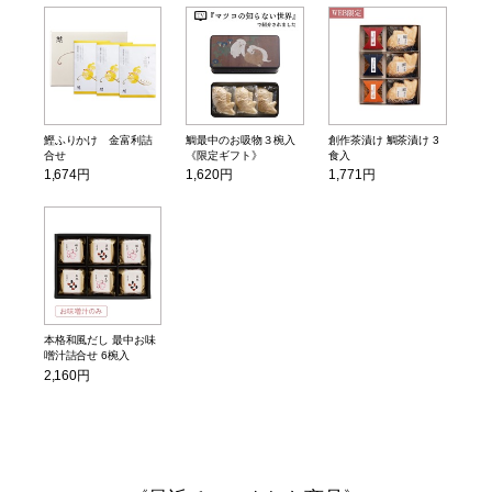
鰹ふりかけ 金富利詰
鯛最中のお吸物３椀入
創作茶漬け 鯛茶漬け 3
合せ
《限定ギフト》
食入
1,674円
1,620円
1,771円
本格和風だし 最中お味
噌汁詰合せ 6椀入
2,160円