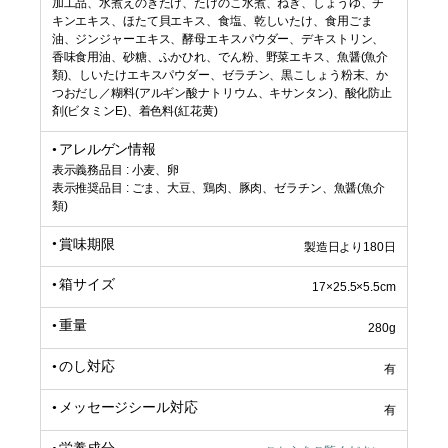
加工品、水煮えのきたけ、たけのこ水煮、ねぎ、しょうゆ、チ
キンエキス、ほたて貝エキス、食塩、乾しいたけ、食用ごま
油、ジンジャーエキス、酵母エキスパウダー、デキストリン、
香味食用油、砂糖、ふかひれ、でん粉、野菜エキス、魚醤(魚介
類)、しいたけエキスパウダー、ゼラチン、黒こしょう粉末、か
つおだし／糊料(アルギン酸ナトリウム、キサンタン)、酸化防止
剤(ビタミンE)、着色料(紅花黄)
アレルゲン情報
表示義務品目 : 小麦、卵
表示推奨品目 : ごま、大豆、鶏肉、豚肉、ゼラチン、魚醤(魚介
類)
賞味期限
製造日より180日
箱サイズ
17×25.5×5.5cm
重量
280g
のし対応
有
メッセージシール対応
有