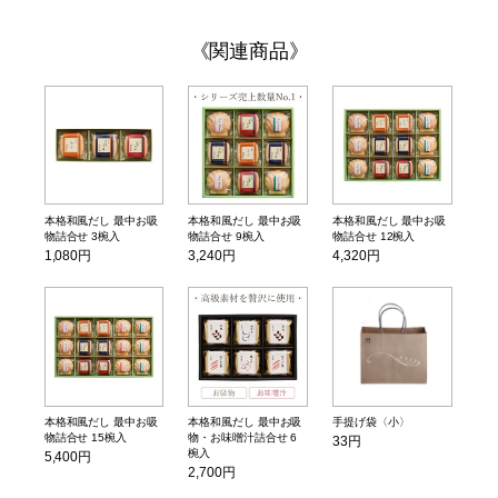
関連商品
本格和風だし 最中お吸
本格和風だし 最中お吸
本格和風だし 最中お吸
物詰合せ 3椀入
物詰合せ 9椀入
物詰合せ 12椀入
1,080円
3,240円
4,320円
本格和風だし 最中お吸
本格和風だし 最中お吸
手提げ袋〈小〉
物詰合せ 15椀入
物・お味噌汁詰合せ 6
33円
椀入
5,400円
2,700円