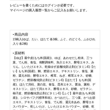
レビューを書くためにはログインが必要です。
マイページの購入履歴一覧からご記入をお願いします。
商品内容
15椀入(ゆば、たい、ほたて 各3椀、ふぐ、のどぐろ、ふかひれ
入り 各2椀)
原材料
【ゆば】最中皮(もち米(国産))、ゆば、あわせだし粉末、三つ
葉、でん粉、食塩、発酵調味料、魚介エキス、酵母エキス、み
りん、しいたけエキス、乾燥ゆず皮/酸化防止剤(ビタミンE)【た
い】もち米(国産)、鯛、鰹節エキス、デキストリン、食塩、澱
粉、還元水飴、酵母エキス、椎茸、ねぎ、椎茸エキス、砂糖、
ゼラチン、鰹節/酸化防止剤(ビタミンE)【ほたて】もち米(国
産)、ほたて貝柱、菜の花、食塩、昆布エキス、醤油、澱粉、デ
キストリン、ほたて貝エキス、酵母エキス、砂糖、ゼラチン、
柚子皮、鰹節/酸化防止剤(ビタミンE)【ふぐ】最中皮(もち米(国
産))、シロサバフグ(標準和名)、かつおだし、三つ葉、かつお節
エキス、デキストリン、食塩、でん粉、還元水あめ、酵母エキ
スパウダー、乾しいたけ、しいたけエキスパウダー、砂糖、乾