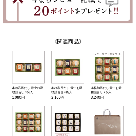
関連商品
本格和風だし 最中お吸
本格和風だし 最中お吸
本格和風だし 最中お吸
物詰合せ 3椀入
物詰合せ 6椀入
物詰合せ 9椀入
1,080円
2,160円
3,240円