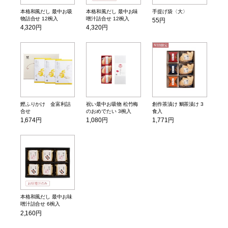
本格和風だし 最中お吸
本格和風だし 最中お味
手提げ袋〈大〉
物詰合せ 12椀入
噌汁詰合せ 12椀入
55円
4,320円
4,320円
鰹ふりかけ 金富利詰
祝い最中お吸物 松竹梅
創作茶漬け 鯛茶漬け 3
合せ
のおめでたい 3椀入
食入
1,674円
1,080円
1,771円
本格和風だし 最中お味
噌汁詰合せ 6椀入
2,160円