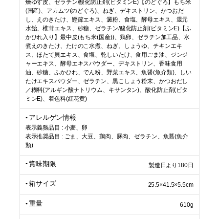
燥ゆず皮、ゼラチン/酸化防止剤(ビタミンE)【のどぐろ】もち米
(国産)、アカムツ(のどぐろ)、ねぎ、デキストリン、かつおだ
し、えのきたけ、鰹節エキス、澱粉、食塩、酵母エキス、還元
水飴、椎茸エキス、砂糖、ゼラチン/酸化防止剤(ビタミンE)【ふ
かひれ入り】最中皮(もち米(国産))、鶏卵、ゼラチン加工品、水
煮えのきたけ、たけのこ水煮、ねぎ、しょうゆ、チキンエキ
ス、ほたて貝エキス、食塩、乾しいたけ、食用ごま油、ジンジ
ャーエキス、酵母エキスパウダー、デキストリン、香味食用
油、砂糖、ふかひれ、でん粉、野菜エキス、魚醤(魚介類)、しい
たけエキスパウダー、ゼラチン、黒こしょう粉末、かつおだし
／糊料(アルギン酸ナトリウム、キサンタン)、酸化防止剤(ビタ
ミンE)、着色料(紅花黄)
アレルゲン情報
表示義務品目 : 小麦、卵
表示推奨品目 : ごま、大豆、鶏肉、豚肉、ゼラチン、魚醤(魚介
類)
賞味期限
製造日より180日
箱サイズ
25.5×41.5×5.5cm
重量
610g