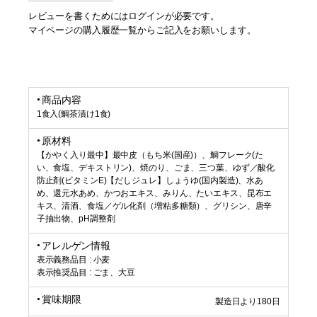
レビューを書くためにはログインが必要です。
マイページの購入履歴一覧からご記入をお願いします。
商品内容
1食入(鯛茶漬け1食)
原材料
【かやく入り最中】最中皮（もち米(国産)）、鯛フレーク(た
い、食塩、デキストリン)、焼のり、ごま、三つ葉、ゆず／酸化
防止剤(ビタミンE)【だしジュレ】しょうゆ(国内製造)、水あ
め、還元水あめ、かつおエキス、みりん、たいエキス、昆布エ
キス、清酒、食塩／ゲル化剤（増粘多糖類）、グリシン、唐辛
子抽出物、pH調整剤
アレルゲン情報
表示義務品目 : 小麦
表示推奨品目 : ごま、大豆
賞味期限
製造日より180日