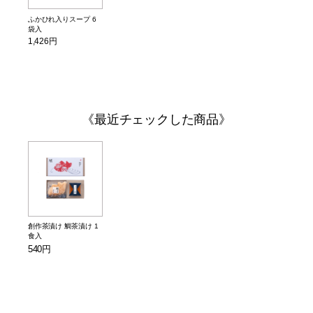
ふかひれ入りスープ 6
袋入
1,426円
最近チェックした商品
創作茶漬け 鯛茶漬け 1
食入
540円