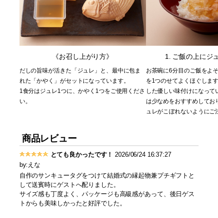
《お召し上がり方》
1. ご飯の上にジ
だしの旨味が活きた「ジュレ」と、最中に包ま
お茶碗に6分目のご飯をよ
れた「かやく」がセットになっています。
を1つのせてよくほぐします
1食分はジュレ1つに、かやく1つをご使用くださ
した優しい味付けになって
い。
は少なめをおすすめしてお
ュレがこぼれないようにご
商品レビュー
とても良かったです！
2026/06/24 16:37:27
by:えな
自作のサンキュータグをつけて結婚式の縁起物兼プチギフトと
して送賓時にゲストへ配りました。
サイズ感も丁度よく、パッケージも高級感があって、後日ゲス
トからも美味しかったと好評でした。