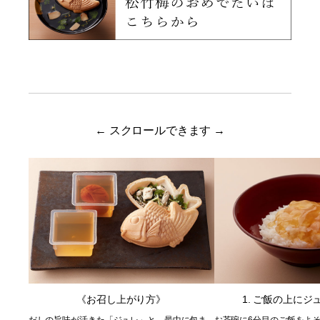
← スクロールできます →
《お召し上がり方》
1. ご飯の上にジ
だしの旨味が活きた「ジュレ」と、最中に包ま
お茶碗に6分目のご飯をよ