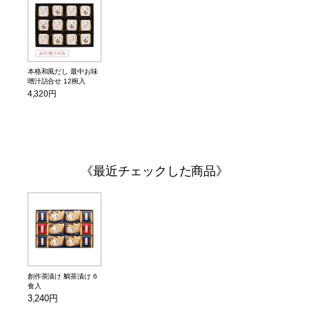
本格和風だし 最中お味
噌汁詰合せ 12椀入
4,320円
最近チェックした商品
創作茶漬け 鯛茶漬け 6
食入
3,240円