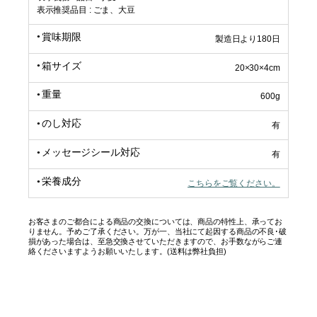
表示推奨品目 : ごま、大豆
賞味期限
製造日より180日
箱サイズ
20×30×4cm
重量
600g
のし対応
有
メッセージシール対応
有
栄養成分
こちらをご覧ください。
お客さまのご都合による商品の交換については、商品の特性上、承ってお
りません。予めご了承ください。万が一、当社にて起因する商品の不良･破
損があった場合は、至急交換させていただきますので、お手数ながらご連
絡くださいますようお願いいたします。(送料は弊社負担)