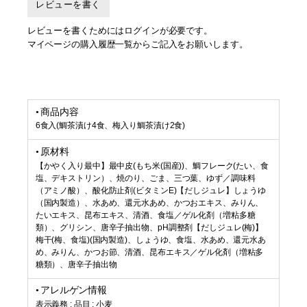
レビューを書く
レビューを書くためにはログインが必要です。
マイページの購入履歴一覧からご記入をお願いします。
商品内容
6食入(鯛茶漬け4食、梅入り鯛茶漬け2食)
原材料
【かやく入り最中】最中皮(もち米(国産))、鯛フレーク(たい、食
塩、デキストリン）、焼のり、ごま、三つ葉、ゆず／調味料
（アミノ酸）、酸化防止剤(ビタミンE)【だしジュレ】しょうゆ
（国内製造）、水あめ、還元水あめ、かつおエキス、みりん、
たいエキス、昆布エキス、清酒、食塩／ゲル化剤（増粘多糖
類）、グリシン、唐辛子抽出物、pH調整剤【だしジュレ(梅)】
梅干(梅、食塩)(国内製造)、しょうゆ、食塩、水あめ、還元水あ
め、みりん、かつお節、清酒、昆布エキス／ゲル化剤（増粘多
糖類）、唐辛子抽出物
アレルゲン情報
表示義務 : 品目 : 小麦