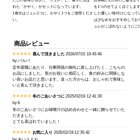
れた「かやく」がセットになっています。
を1つのせてよくほぐします
1食分はジュレ1つに、かやく1つをご使用くださ
した優しい味付けになって
い。
は少なめをおすすめしてお
ュレがこぼれないようにご
商品レビュー
喜んで頂きました
2026/07/15 10:43:46
by:バルバ
定年退職にあたり、仕事関係の御礼に差し上げたく、こちらの
お品にしました。形がお祝いに相応しく、食の好みに関係しな
い良いお品だと思います。送った方からは、おしゃれで美味し
いと喜んで頂きました。
冬のごあいさつに
2025/02/19 12:41:30
by:6
冬のごあいさつにお味噌汁の詰め合わせと一緒に贈らせていた
だきました。
とても喜ばれていました！
お気に入り
2025/02/19 12:35:42
by:あいうえお