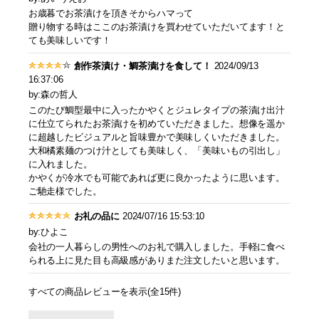
お歳暮でお茶漬けを頂きそからハマって
贈り物する時はここのお茶漬けを買わせていただいてます！と
ても美味しいです！
創作茶漬け・鯛茶漬けを食して！
2024/09/13
16:37:06
by:森の哲人
このたび鯛型最中に入ったかやくとジュレタイプの茶漬け出汁
に仕立てられたお茶漬けを初めていただきました。想像を遥か
に超越したビジュアルと旨味豊かで美味しくいただきました。
大和橘素麺のつけ汁としても美味しく、「美味いもの引出し」
に入れました。
かやくが冷水でも可能であれば更に良かったように思います。
ご馳走様でした。
お礼の品に
2024/07/16 15:53:10
by:ひよこ
会社の一人暮らしの男性へのお礼で購入しました。手軽に食べ
られる上に見た目も高級感がありまた注文したいと思います。
すべての商品レビューを表示(全15件)