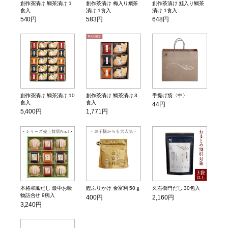
創作茶漬け 鯛茶漬け 1
創作茶漬け 梅入り鯛茶
創作茶漬け 鮭入り鯛茶
食入
漬け 1食入
漬け 1食入
540円
583円
648円
創作茶漬け 鯛茶漬け 10
創作茶漬け 鯛茶漬け 3
手提げ袋〈中〉
食入
食入
44円
5,400円
1,771円
本格和風だし 最中お吸
鰹ふりかけ 金富利 50ｇ
久右衛門だし 30包入
物詰合せ 9椀入
400円
2,160円
3,240円